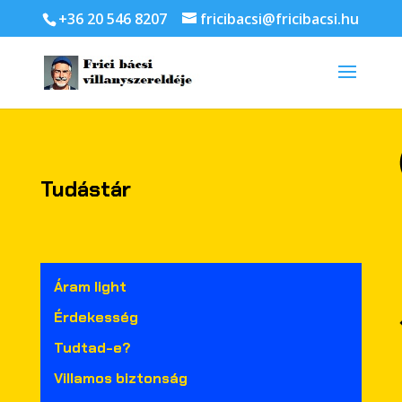
+36 20 546 8207
fricibacsi@fricibacsi.hu
Tudástár
Áram light
Érdekesség
Tudtad-e?
Villamos biztonság