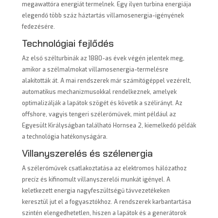
megawattóra energiát termelnek. Egy ilyen turbina energiája
elegendő több száz háztartás villamosenergia-igényének
fedezésére.
Technológiai fejlődés
Az első szélturbinák az 1880-as évek végén jelentek meg,
amikor a szélmalmokat villamosenergia-termelésre
alakították át. A mai rendszerek már számítógéppel vezérelt,
automatikus mechanizmusokkal rendelkeznek, amelyek
optimalizálják a lapátok szögét és követik a szélirányt. Az
offshore, vagyis tengeri szélerőművek, mint például az
Egyesült Királyságban található Hornsea 2, kiemelkedő példák
a technológia hatékonyságára.
Villanyszerelés és szélenergia
A szélerőművek csatlakoztatása az elektromos hálózathoz
precíz és kifinomult villanyszerelői munkát igényel. A
keletkezett energia nagyfeszültségű távvezetékeken
keresztül jut el a fogyasztókhoz. A rendszerek karbantartása
szintén elengedhetetlen, hiszen a lapátok és a generátorok