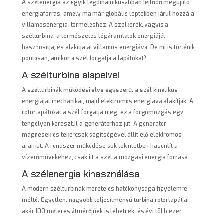
A szélenergia az egyik legdinamikusabban fejlődő megújuló
energiaforrás, amely ma már globális léptékben járul hozzá a
villamosenergia-termeléshez. A szélkerék, vagyis a
szélturbina, a természetes légáramlatok energiáját
hasznosítja, és alakítja át villamos energiává. De mi is történik
pontosan, amikor a szél forgatja a lapátokat?
A szélturbina alapelvei
A szélturbinák működési elve egyszerű: a szél kinetikus
energiáját mechanikai, majd elektromos energiává alakítják. A
rotorlapátokat a szél forgatja meg, ez a forgómozgás egy
tengelyen keresztül a generátorhoz jut. A generátor
mágnesek és tekercsek segítségével állít elő elektromos
áramot. A rendszer működése sok tekintetben hasonlít a
vízerőművekéhez, csak itt a szél a mozgási energia forrása.
A szélenergia kihasználása
A modern szélturbinák mérete és hatékonysága figyelemre
méltó. Egyetlen, nagyobb teljesítményű turbina rotorlapátjai
akár 100 méteres átmérőjűek is lehetnek, és évi több ezer