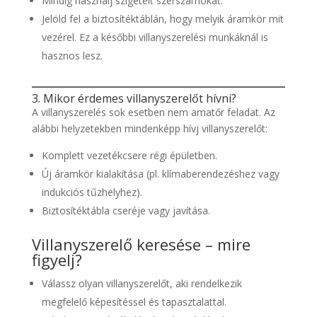
Mindig használj szigetelt szerszámokat.
Jelöld fel a biztosítéktáblán, hogy melyik áramkör mit
vezérel. Ez a későbbi villanyszerelési munkáknál is
hasznos lesz.
3. Mikor érdemes villanyszerelőt hívni?
A villanyszerelés sok esetben nem amatőr feladat. Az
alábbi helyzetekben mindenképp hívj villanyszerelőt:
Komplett vezetékcsere régi épületben.
Új áramkör kialakítása (pl. klímaberendezéshez vagy
indukciós tűzhelyhez).
Biztosítéktábla cseréje vagy javítása.
Villanyszerelő keresése – mire
figyelj?
Válassz olyan villanyszerelőt, aki rendelkezik
megfelelő képesítéssel és tapasztalattal.