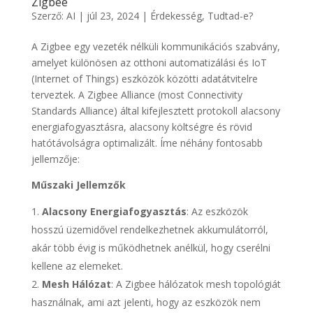
Zigbee
Szerző:
AI
|
júl 23, 2024
|
Érdekesség
,
Tudtad-e?
A Zigbee egy vezeték nélküli kommunikációs szabvány,
amelyet különösen az otthoni automatizálási és IoT
(Internet of Things) eszközök közötti adatátvitelre
terveztek. A Zigbee Alliance (most Connectivity
Standards Alliance) által kifejlesztett protokoll alacsony
energiafogyasztásra, alacsony költségre és rövid
hatótávolságra optimalizált. Íme néhány fontosabb
jellemzője:
Műszaki Jellemzők
Alacsony Energiafogyasztás
: Az eszközök
hosszú üzemidővel rendelkezhetnek akkumulátorról,
akár több évig is működhetnek anélkül, hogy cserélni
kellene az elemeket.
Mesh Hálózat
: A Zigbee hálózatok mesh topológiát
használnak, ami azt jelenti, hogy az eszközök nem