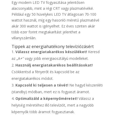
Egy modern LED TV fogyasztása jelentősen
alacsonyabb, mint a régi CRT vagy plazmatévéké.
Például egy 50 hüvelykes LED TV átlagosan 70-100
wattot használ, míg egy hasonló méretű plazmatévé
akár 300 wattot is igényelhet. Ez éves szinten akár
több ezer forint megtakarítást jelenthet a
villanyszámlán.
Tippek az energiahatékony televíziózásért
Válassz energiatakarékos készüléket!
Keresd
az „A+” vagy jobb energiaosztályú modelleket.
Használj energiatakarékos beállításokat!
Csökkentsd a fényerőt és kapcsold be az
energiatakarékos módot.
Kapcsold ki teljesen a tévét!
Ne hagyd készenléti
(standby) módban, mert ez is fogyaszt áramot.
Optimalizáld a képernyőméretet!
Válassz a
helyiség méretéhez illő televíziót, mert a nagyobb
képernyők több áramot fogyasztanak.