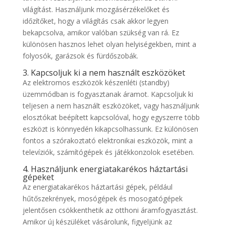
világítást. Használjunk mozgásérzékelőket és
időzítőket, hogy a világítás csak akkor legyen
bekapcsolva, amikor valóban szükség van rá. Ez
különösen hasznos lehet olyan helyiségekben, mint a
folyosók, garázsok és fürdőszobák.
3. Kapcsoljuk ki a nem használt eszközöket
Az elektromos eszközök készenléti (standby)
üzemmódban is fogyasztanak áramot. Kapcsoljuk ki
teljesen a nem használt eszközöket, vagy használjunk
elosztókat beépített kapcsolóval, hogy egyszerre több
eszközt is könnyedén kikapcsolhassunk. Ez különösen
fontos a szórakoztató elektronikai eszközök, mint a
televíziók, számítógépek és játékkonzolok esetében.
4. Használjunk energiatakarékos háztartási
gépeket
Az energiatakarékos háztartási gépek, például
hűtőszekrények, mosógépek és mosogatógépek
jelentősen csökkenthetik az otthoni áramfogyasztást.
Amikor új készüléket vásárolunk, figyeljünk az