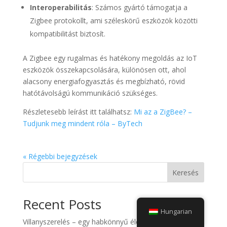
Interoperabilitás
: Számos gyártó támogatja a
Zigbee protokollt, ami széleskörű eszközök közötti
kompatibilitást biztosít.
A Zigbee egy rugalmas és hatékony megoldás az IoT
eszközök összekapcsolására, különösen ott, ahol
alacsony energiafogyasztás és megbízható, rövid
hatótávolságú kommunikáció szükséges.
Részletesebb leírást itt találhatsz:
Mi az a ZigBee? –
Tudjunk meg mindent róla – ByTech
« Régebbi bejegyzések
Keresés
Recent Posts
Hungarian
Villanyszerelés – egy habkönnyű élet titka