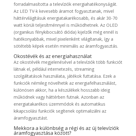
forradalmasította a televíziók energiahatékonyságát.
Az LED TV-k kevesebb áramot fogyasztanak, mivel
háttérvilágításuk energiatakarékosabb, és akár 30-70
watt körüli teljesítménnyel is működhetnek. Az OLED
(organikus fénykibocsátó dióda) kijelzők még ennél is
hatékonyabbak, mivel pixelenként világítanak, így a
sötétebb képek esetén minimális az áramfogyasztás.
Okostévék és az energiahasználat
Az okostévék megjelenésével a televíziók több funkciót
látnak el, például internetezés, streaming
szolgáltatások használata, játékok futtatása. Ezek a
funkciók némileg növelhetik az energiafelhasználást,
különösen akkor, ha a készülékek hosszabb ideig
működnek vagy háttérben futnak. Azonban az
energiatakarékos üzemmódok és automatikus
kikapcsolási funkciók segítenek optimalizálni az
áramfogyasztást.
Mekkora a különbség a régi és az új televíziók
áramfogyasztása között?