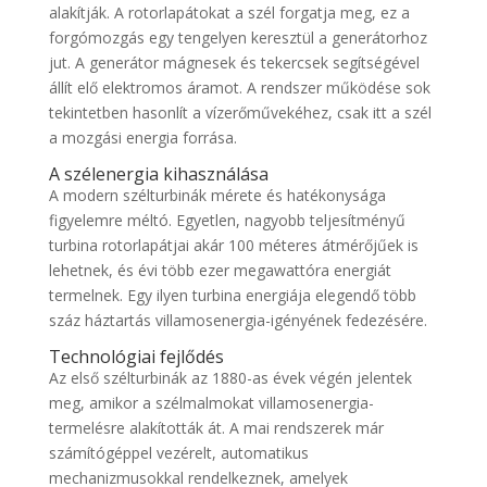
alakítják. A rotorlapátokat a szél forgatja meg, ez a
forgómozgás egy tengelyen keresztül a generátorhoz
jut. A generátor mágnesek és tekercsek segítségével
állít elő elektromos áramot. A rendszer működése sok
tekintetben hasonlít a vízerőművekéhez, csak itt a szél
a mozgási energia forrása.
A szélenergia kihasználása
A modern szélturbinák mérete és hatékonysága
figyelemre méltó. Egyetlen, nagyobb teljesítményű
turbina rotorlapátjai akár 100 méteres átmérőjűek is
lehetnek, és évi több ezer megawattóra energiát
termelnek. Egy ilyen turbina energiája elegendő több
száz háztartás villamosenergia-igényének fedezésére.
Technológiai fejlődés
Az első szélturbinák az 1880-as évek végén jelentek
meg, amikor a szélmalmokat villamosenergia-
termelésre alakították át. A mai rendszerek már
számítógéppel vezérelt, automatikus
mechanizmusokkal rendelkeznek, amelyek