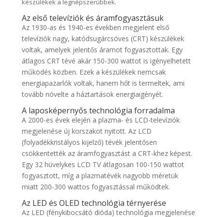
készülékek a legnépszerűbbek.
Az első televíziók és áramfogyasztásuk
Az 1930-as és 1940-es években megjelent első
televíziók nagy, katódsugárcsöves (CRT) készülékek
voltak, amelyek jelentős áramot fogyasztottak. Egy
átlagos CRT tévé akár 150-300 wattot is igényelhetett
működés közben. Ezek a készülékek nemcsak
energiapazarlók voltak, hanem hőt is termeltek, ami
tovább növelte a háztartások energiaigényét.
A laposképernyős technológia forradalma
A 2000-es évek elején a plazma- és LCD-televíziók
megjelenése új korszakot nyitott. Az LCD
(folyadékkristályos kijelző) tévék jelentősen
csökkentették az áramfogyasztást a CRT-khez képest.
Egy 32 hüvelykes LCD TV átlagosan 100-150 wattot
fogyasztott, míg a plazmatévék nagyobb méretük
miatt 200-300 wattos fogyasztással működtek.
Az LED és OLED technológia térnyerése
Az LED (fénykibocsátó dióda) technológia megjelenése