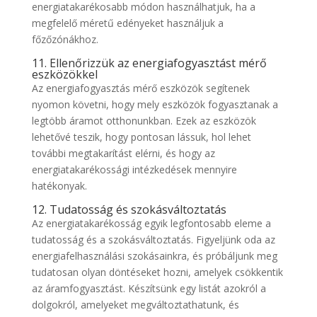
energiatakarékosabb módon használhatjuk, ha a
megfelelő méretű edényeket használjuk a
főzőzónákhoz.
11. Ellenőrizzük az energiafogyasztást mérő
eszközökkel
Az energiafogyasztás mérő eszközök segítenek
nyomon követni, hogy mely eszközök fogyasztanak a
legtöbb áramot otthonunkban. Ezek az eszközök
lehetővé teszik, hogy pontosan lássuk, hol lehet
további megtakarítást elérni, és hogy az
energiatakarékossági intézkedések mennyire
hatékonyak.
12. Tudatosság és szokásváltoztatás
Az energiatakarékosság egyik legfontosabb eleme a
tudatosság és a szokásváltoztatás. Figyeljünk oda az
energiafelhasználási szokásainkra, és próbáljunk meg
tudatosan olyan döntéseket hozni, amelyek csökkentik
az áramfogyasztást. Készítsünk egy listát azokról a
dolgokról, amelyeket megváltoztathatunk, és