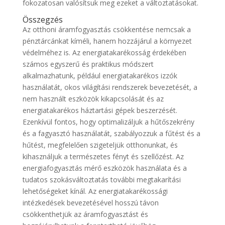
fokozatosan valósítsuk meg ezeket a változtatásokat.
Összegzés
Az otthoni áramfogyasztás csökkentése nemcsak a
pénztárcánkat kíméli, hanem hozzájárul a környezet
védelméhez is. Az energiatakarékosság érdekében
számos egyszerű és praktikus módszert
alkalmazhatunk, például energiatakarékos izzók
használatát, okos világítási rendszerek bevezetését, a
nem használt eszközök kikapcsolását és az
energiatakarékos háztartási gépek beszerzését.
Ezenkívül fontos, hogy optimalizáljuk a hűtőszekrény
és a fagyasztó használatát, szabályozzuk a fűtést és a
hűtést, megfelelően szigeteljük otthonunkat, és
kihasználjuk a természetes fényt és szellőzést. Az
energiafogyasztás mérő eszközök használata és a
tudatos szokásváltoztatás további megtakarítási
lehetőségeket kínál. Az energiatakarékossági
intézkedések bevezetésével hosszú távon
csökkenthetjük az áramfogyasztást és