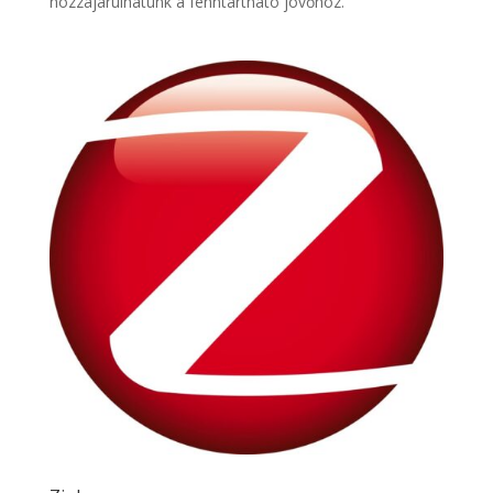
hozzájárulhatunk a fenntartható jövőhöz.