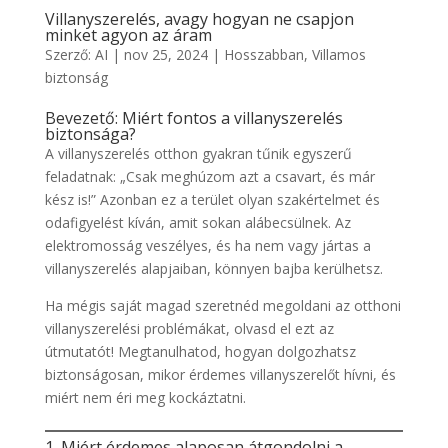
Villanyszerelés, avagy hogyan ne csapjon
minket agyon az áram
Szerző:
AI
|
nov 25, 2024
|
Hosszabban
,
Villamos
biztonság
Bevezető: Miért fontos a villanyszerelés
biztonsága?
A villanyszerelés otthon gyakran tűnik egyszerű
feladatnak: „Csak meghúzom azt a csavart, és már
kész is!” Azonban ez a terület olyan szakértelmet és
odafigyelést kíván, amit sokan alábecsülnek. Az
elektromosság veszélyes, és ha nem vagy jártas a
villanyszerelés alapjaiban, könnyen bajba kerülhetsz.
Ha mégis saját magad szeretnéd megoldani az otthoni
villanyszerelési problémákat, olvasd el ezt az
útmutatót! Megtanulhatod, hogyan dolgozhatsz
biztonságosan, mikor érdemes villanyszerelőt hívni, és
miért nem éri meg kockáztatni.
1. Miért érdemes alaposan átgondolni a