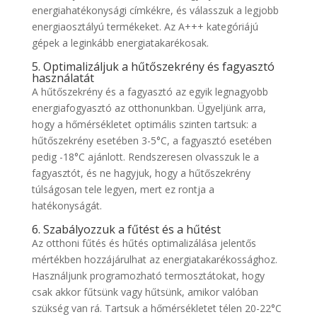
energiahatékonysági címkékre, és válasszuk a legjobb
energiaosztályú termékeket. Az A+++ kategóriájú
gépek a leginkább energiatakarékosak.
5. Optimalizáljuk a hűtőszekrény és fagyasztó
használatát
A hűtőszekrény és a fagyasztó az egyik legnagyobb
energiafogyasztó az otthonunkban. Ügyeljünk arra,
hogy a hőmérsékletet optimális szinten tartsuk: a
hűtőszekrény esetében 3-5°C, a fagyasztó esetében
pedig -18°C ajánlott. Rendszeresen olvasszuk le a
fagyasztót, és ne hagyjuk, hogy a hűtőszekrény
túlságosan tele legyen, mert ez rontja a
hatékonyságát.
6. Szabályozzuk a fűtést és a hűtést
Az otthoni fűtés és hűtés optimalizálása jelentős
mértékben hozzájárulhat az energiatakarékossághoz.
Használjunk programozható termosztátokat, hogy
csak akkor fűtsünk vagy hűtsünk, amikor valóban
szükség van rá. Tartsuk a hőmérsékletet télen 20-22°C