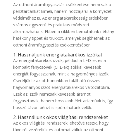
Az otthoni áramfogyasztás csökkentése nemcsak a
pénztárcánkat kíméli, hanem hozzájárul a környezet
védelméhez is. Az energiatakarékosság érdekében
számos egyszerű és praktikus módszert
alkalmazhatunk. Ebben a cikkben bemutatunk néhány
hatékony tippet és trükköt, amelyek segíthetnek az
otthoni áramfogyasztás csökkentésében.
1. Használjunk energiatakarékos izzókat
Az energiatakarékos izzók, például a LED-ek és a
kompakt fénycsövek (CFL-ek) sokkal kevesebb
energiát fogyasztanak, mint a hagyományos izzók.
Cseréljük le az otthonunkban található összes
hagyományos izzót energiatakarékos változatokra.
Ezek az izzók nemcsak kevesebb áramot
fogyasztanak, hanem hosszabb élettartamúak is, így
hosszú távon pénzt is spórolhatunk velük.
2. Használjunk okos világítási rendszereket
Az okos világítási rendszerek lehetővé teszik, hogy
távolról vezéreljük és automatizáljuk az otthoni