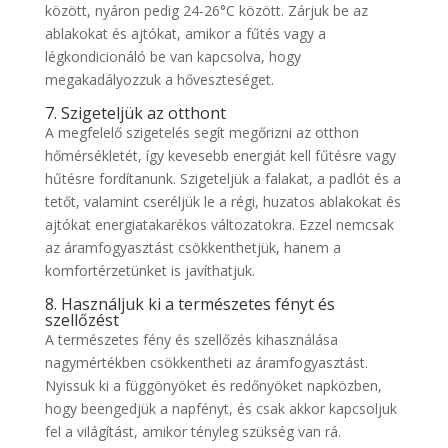
között, nyáron pedig 24-26°C között. Zárjuk be az
ablakokat és ajtókat, amikor a fűtés vagy a
légkondicionáló be van kapcsolva, hogy
megakadályozzuk a hőveszteséget.
7. Szigeteljük az otthont
A megfelelő szigetelés segít megőrizni az otthon
hőmérsékletét, így kevesebb energiát kell fűtésre vagy
hűtésre fordítanunk. Szigeteljük a falakat, a padlót és a
tetőt, valamint cseréljük le a régi, huzatos ablakokat és
ajtókat energiatakarékos változatokra. Ezzel nemcsak
az áramfogyasztást csökkenthetjük, hanem a
komfortérzetünket is javíthatjuk.
8. Használjuk ki a természetes fényt és
szellőzést
A természetes fény és szellőzés kihasználása
nagymértékben csökkentheti az áramfogyasztást.
Nyissuk ki a függönyöket és redőnyöket napközben,
hogy beengedjük a napfényt, és csak akkor kapcsoljuk
fel a világítást, amikor tényleg szükség van rá.