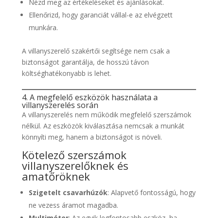
Nézd meg az értékeléseket és ajánlásokat.
Ellenőrizd, hogy garanciát vállal-e az elvégzett
munkára.
A villanyszerelő szakértői segítsége nem csak a
biztonságot garantálja, de hosszú távon
költséghatékonyabb is lehet.
4. A megfelelő eszközök használata a
villanyszerelés során
A villanyszerelés nem működik megfelelő szerszámok
nélkül. Az eszközök kiválasztása nemcsak a munkát
könnyíti meg, hanem a biztonságot is növeli.
Kötelező szerszámok
villanyszerelőknek és
amatőröknek
Szigetelt csavarhúzók
: Alapvető fontosságú, hogy
ne vezess áramot magadba.
Multiméter
: Az egyik legfontosabb eszköz, ha