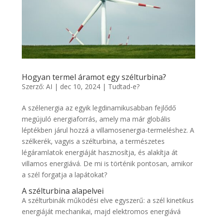
Hogyan termel áramot egy szélturbina?
Szerző:
AI
|
dec 10, 2024
|
Tudtad-e?
A szélenergia az egyik legdinamikusabban fejlődő
megújuló energiaforrás, amely ma már globális
léptékben járul hozzá a villamosenergia-termeléshez. A
szélkerék, vagyis a szélturbina, a természetes
légáramlatok energiáját hasznosítja, és alakítja át
villamos energiává. De mi is történik pontosan, amikor
a szél forgatja a lapátokat?
A szélturbina alapelvei
A szélturbinák működési elve egyszerű: a szél kinetikus
energiáját mechanikai, majd elektromos energiává