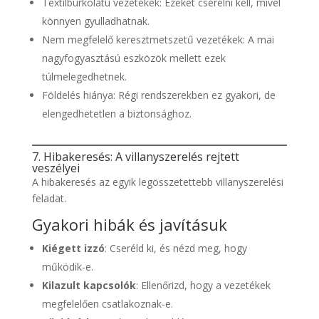
Textilburkolatú vezetékek: Ezeket cserélni kell, mivel
könnyen gyulladhatnak.
Nem megfelelő keresztmetszetű vezetékek: A mai
nagyfogyasztású eszközök mellett ezek
túlmelegedhetnek.
Földelés hiánya: Régi rendszerekben ez gyakori, de
elengedhetetlen a biztonsághoz.
7. Hibakeresés: A villanyszerelés rejtett
veszélyei
A hibakeresés az egyik legösszetettebb villanyszerelési
feladat.
Gyakori hibák és javításuk
Kiégett izzó
: Cseréld ki, és nézd meg, hogy
működik-e.
Kilazult kapcsolók
: Ellenőrizd, hogy a vezetékek
megfelelően csatlakoznak-e.