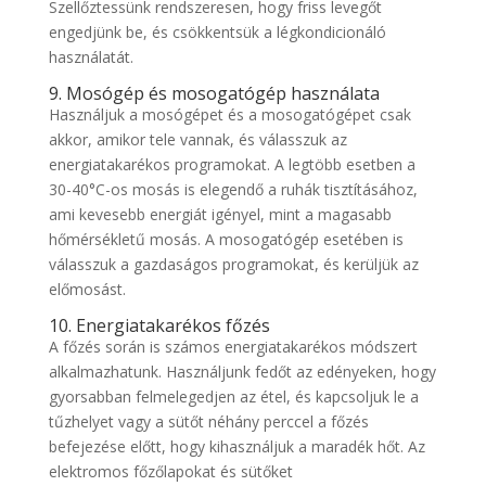
Szellőztessünk rendszeresen, hogy friss levegőt
engedjünk be, és csökkentsük a légkondicionáló
használatát.
9. Mosógép és mosogatógép használata
Használjuk a mosógépet és a mosogatógépet csak
akkor, amikor tele vannak, és válasszuk az
energiatakarékos programokat. A legtöbb esetben a
30-40°C-os mosás is elegendő a ruhák tisztításához,
ami kevesebb energiát igényel, mint a magasabb
hőmérsékletű mosás. A mosogatógép esetében is
válasszuk a gazdaságos programokat, és kerüljük az
előmosást.
10. Energiatakarékos főzés
A főzés során is számos energiatakarékos módszert
alkalmazhatunk. Használjunk fedőt az edényeken, hogy
gyorsabban felmelegedjen az étel, és kapcsoljuk le a
tűzhelyet vagy a sütőt néhány perccel a főzés
befejezése előtt, hogy kihasználjuk a maradék hőt. Az
elektromos főzőlapokat és sütőket