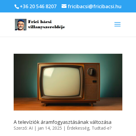
+36 20 546 8207
fricibacsi@fricibacsi.hu
A televíziók áramfogyasztásának változása
Szerző:
AI
|
jan 14, 2025
|
Érdekesség
,
Tudtad-e?