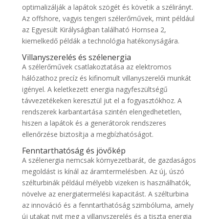
optimalizálják a lapátok szögét és követik a szélirányt.
Az offshore, vagyis tengeri szélerőművek, mint például
az Egyesült Királyságban található Hornsea 2,
kiemelkedő példák a technológia hatékonyságára.
Villanyszerelés és szélenergia
A szélerőművek csatlakoztatása az elektromos
hálózathoz precíz és kifinomult villanyszerelői munkát
igényel. A keletkezett energia nagyfeszültségű
távvezetékeken keresztül jut el a fogyasztókhoz. A
rendszerek karbantartása szintén elengedhetetlen,
hiszen a lapátok és a generátorok rendszeres
ellenőrzése biztosítja a megbízhatóságot.
Fenntarthatóság és jövőkép
A szélenergia nemcsak környezetbarát, de gazdaságos
megoldást is kínál az áramtermelésben. Az új, úszó
szélturbinák például mélyebb vizeken is használhatók,
növelve az energiatermelési kapacitást. A szélturbina
az innováció és a fenntarthatóság szimbóluma, amely
új utakat nyit meg a villanyszerelés és a tiszta energia