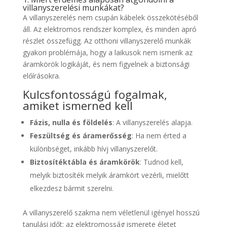
villanyszerelési munkákat?
A villanyszerelés nem csupán kábelek összekötéséből
áll. Az elektromos rendszer komplex, és minden apró
részlet összefügg. Az otthoni villanyszerelő munkák
gyakori problémája, hogy a laikusok nem ismerik az
áramkörök logikáját, és nem figyelnek a biztonsági
előírásokra.
Kulcsfontosságú fogalmak,
amiket ismerned kell
Fázis, nulla és földelés
: A villanyszerelés alapja.
Feszültség és áramerősség
: Ha nem érted a
különbséget, inkább hívj villanyszerelőt.
Biztosítéktábla és áramkörök
: Tudnod kell,
melyik biztosíték melyik áramkört vezérli, mielőtt
elkezdesz bármit szerelni.
A villanyszerelő szakma nem véletlenül igényel hosszú
tanulási időt: az elektromosság ismerete életet