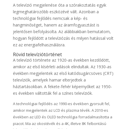
A televízió megjelenése óta a szórakoztatás egyik
legmeghatározóbb eszközévé vált. Azonban a
technológiai fejlődés nemcsak a kép- és
hangminőséget, hanem az áramfogyasztást is
jelentősen befolyásolta. Az alábbiakban bemutatom,
hogyan fejlődött a televíziózás és milyen hatással volt
ez az energiafelhasználásra.
Rövid televíziótörténet
A televízió története az 1920-as években kezdődött,
amikor az első kísérleti adások elindultak. Az 1930-as
években megjelentek az első katódsugárcsöves (CRT)
televíziók, amelyek hamar elterjedtek a
háztartásokban. A fekete-fehér képernyőket az 1950-
es években váltották fel a színes televíziók.
A technológiai fejlődés az 1990-es években gyorsult fel,
amikor megjelentek az LCD és plazma tévék. A 2010-es
években az LED és OLED technológia forradalmasította a
piacot. Ma az okostévék és a 4K, illetve 8K felbontású