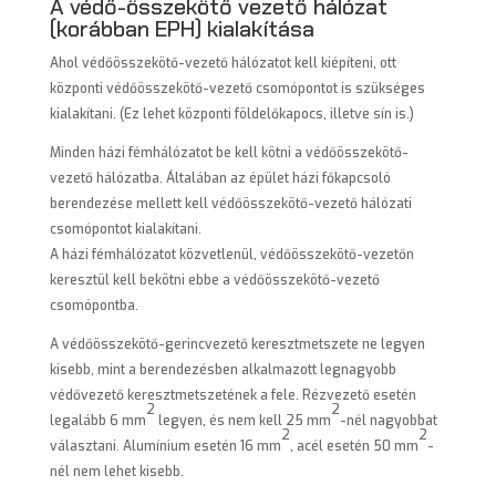
A védő-összekötő vezető hálózat
(korábban EPH) kialakítása
Ahol védőösszekötő-vezető hálózatot kell kiépíteni, ott
központi védőösszekötő-vezető csomópontot is szükséges
kialakítani. (Ez lehet központi földelőkapocs, illetve sín is.)
Minden házi fémhálózatot be kell kötni a védőösszekötő-
vezető hálózatba. Általában az épület házi főkapcsoló
berendezése mellett kell védőösszekötő-vezető hálózati
csomópontot kialakítani.
A házi fémhálózatot közvetlenül, védőösszekötő-vezetőn
keresztül kell bekötni ebbe a védőösszekötő-vezető
csomópontba.
A védőösszekötő-gerincvezető keresztmetszete ne legyen
kisebb, mint a berendezésben alkalmazott legnagyobb
védővezető keresztmetszetének a fele. Rézvezető esetén
2
2
legalább 6 mm
legyen, és nem kell 25 mm
-nél nagyobbat
2
2
választani. Alumínium esetén 16 mm
, acél esetén 50 mm
-
nél nem lehet kisebb.