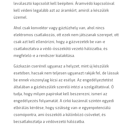
leválasztó kapcsolót kell beépíteni. Áramvédő kapcsolóval
kell védeni legalább azt az áramkört, amiről a készülék
üzemel.
Ahol csak konvektor vagy gáztűzhely van, ahol nincs
elektromos csatlakozás, ott ezek nem játszanak szerepet, ott
csak azt kell ellenőrizni, hogy a gázvezeték be van-e
csatlakoztatva a védő-összekötő vezető hálózatba, és
megfelelő-e a rendszer kialakítása.
Gázkazán cserénél ugyanaz a helyzet, mint új készülék
esetében, hacsak nem teljesen ugyanazt rakják fel, de lássuk
be ennek viszonylag kicsi az esélye. Az engedélyeztetést
általában a gázkészülék szerelő intézi a szolgáltatóval. Ő
tudja, hogy milyen papírokat kell beszerezni, ismeri az
engedélyezés folyamatát. A cirkó kazánnál szintén egyedi
elbírálás kérdése, hogy szükség van-e egyenpotenciálú
csomópontra, ami összeköti a különböző csöveket, és
becsatlakoztatja a védővezető hálózatba.