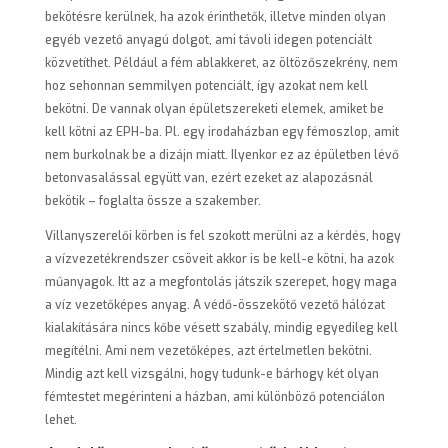
bekötésre kerülnek, ha azok érinthetők, illetve minden olyan
egyéb vezető anyagú dolgot, ami távoli idegen potenciált
közvetíthet. Például a fém ablakkeret, az öltözőszekrény, nem
hoz sehonnan semmilyen potenciált, így azokat nem kell
bekötni. De vannak olyan épületszereketi elemek, amiket be
kell kötni az EPH-ba. Pl. egy irodaházban egy fém­oszlop, amit
nem burkolnak be a dizájn miatt. Ilyenkor ez az épületben lévő
betonvasalással együtt van, ezért ezeket az alapozásnál
bekötik – foglalta össze a szakember.
Villanyszerelői körben is fel szokott merülni az a kérdés, hogy
a vízvezetékrendszer csöveit akkor is be kell-e kötni, ha azok
műanyagok. Itt az a megfontolás játszik szerepet, hogy maga
a víz vezetőképes anyag. A védő-összekötő vezető hálózat
kialakítására nincs kőbe vésett szabály, mindig egyedileg kell
megítélni. Ami nem vezetőképes, azt értelmetlen bekötni.
Mindig azt kell vizsgálni, hogy tudunk-e bárhogy két olyan
fémtestet megérinteni a házban, ami különböző potenciálon
lehet.