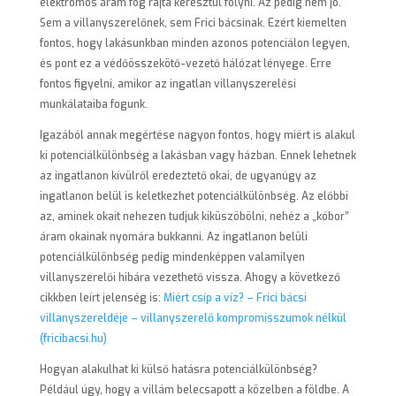
elektromos áram fog rajta keresztül folyni. Az pedig nem jó.
Sem a villanyszerelőnek, sem Frici bácsinak. Ezért kiemelten
fontos, hogy lakásunkban minden azonos potenciálon legyen,
és pont ez a védőösszekötő-vezető hálózat lényege. Erre
fontos figyelni, amikor az ingatlan villanyszerelési
munkálataiba fogunk.
Igazából annak megértése nagyon fontos, hogy miért is alakul
ki potenciálkülönbség a lakásban vagy házban. Ennek lehetnek
az ingatlanon kívülről eredeztető okai, de ugyanúgy az
ingatlanon belül is keletkezhet potenciálkülönbség. Az előbbi
az, aminek okait nehezen tudjuk kiküszöbölni, nehéz a „kóbor”
áram okainak nyomára bukkanni. Az ingatlanon belüli
potenciálkülönbség pedig mindenképpen valamilyen
villanyszerelői hibára vezethető vissza. Ahogy a következő
cikkben leírt jelenség is:
Miért csíp a víz? – Frici bácsi
villanyszereldéje – villanyszerelő kompromisszumok nélkül
(fricibacsi.hu)
Hogyan alakulhat ki külső hatásra potenciálkülönbség?
Például úgy, hogy a villám belecsapott a közelben a földbe. A