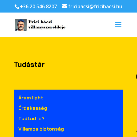
+36 20 546 8207
fricibacsi@fricibacsi.hu
Tudástár
Áram light
Érdekesség
Tudtad-e?
Villamos biztonság