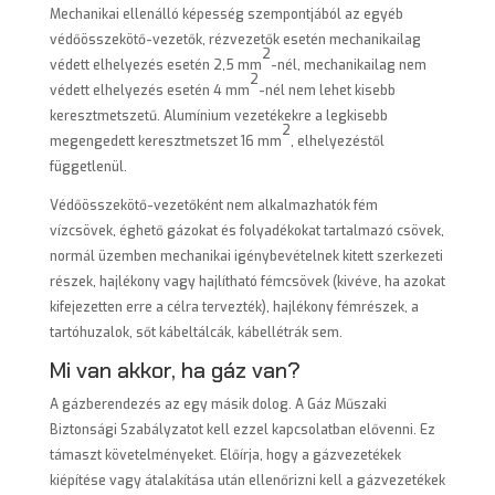
Mechanikai ellenálló képesség szempontjából az egyéb
védőösszekötő-vezetők, rézvezetők esetén mechanikailag
2
védett elhelyezés esetén 2,5 mm
-nél, mechanikailag nem
2
védett elhelyezés esetén 4 mm
-nél nem lehet kisebb
keresztmetszetű. Alumínium vezetékekre a legkisebb
2
megengedett keresztmetszet 16 mm
, elhelyezéstől
függetlenül.
Védőösszekötő-vezetőként nem alkalmazhatók fém
vízcsövek, éghető gázokat és folyadékokat tartalmazó csövek,
normál üzemben mechanikai igénybevételnek kitett szerkezeti
részek, hajlékony vagy hajlítható fémcsövek (kivéve, ha azokat
kifejezetten erre a célra tervezték), hajlékony fémrészek, a
tartóhuzalok, sőt kábeltálcák, kábellétrák sem.
Mi van akkor, ha gáz van?
A gázberendezés az egy másik dolog. A Gáz Műszaki
Biztonsági Szabályzatot kell ezzel kapcsolatban elővenni. Ez
támaszt követelményeket. Előírja, hogy a gázvezetékek
kiépítése vagy átalakítása után ellenőrizni kell a gázvezetékek