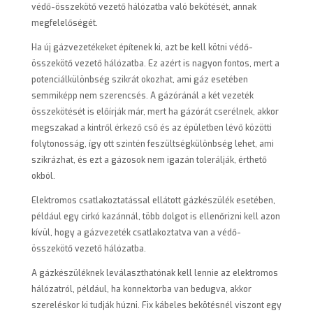
védő-összekötő vezető hálózatba való bekötését, annak
megfelelőségét.
Ha új gázvezetékeket építenek ki, azt be kell kötni védő-
összekötő vezető hálózatba. Ez azért is nagyon fontos, mert a
potenciálkülönbség szikrát okozhat, ami gáz esetében
semmiképp nem szerencsés. A gázóránál a két vezeték
összekötését is előírják már, mert ha gázórát cserélnek, akkor
megszakad a kintről érkező cső és az épületben lévő közötti
folytonosság, így ott szintén feszültségkülönbség lehet, ami
szikrázhat, és ezt a gázosok nem igazán tolerálják, érthető
okból.
Elektromos csatlakoztatással ellátott gázkészülék esetében,
például egy cirkó kazánnál, több dolgot is ellenőrizni kell azon
kívül, hogy a gázvezeték csatlakoztatva van a védő-
összekötő vezető hálózatba.
A gázkészüléknek leválaszthatónak kell lennie az elektromos
hálózatról, például, ha konnektorba van bedugva, akkor
szereléskor ki tudják húzni. Fix kábeles bekötésnél viszont egy