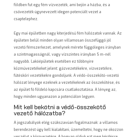
földben fut egy fém vízvezeték, ami bejön a házba, és a
csővezeték úgynevezett idegen potenciált vezet a
csaptelephez.
Egy mai épületben nagy kiterjedésű fém hálózatok vannak. Az
épületen belül minden olyan villamosan összefüggő jól
vezető fémszerkezet, amelynek mérete függőleges irányban
a szintmagasságnál, vagy vízszintes irányban 5 m-nél
nagyobb. Lakóépületek esetében ez többnyire
közművezetékeket jelent: gázvezetékekre, vízvezetékre,
fűtésköri vezetékekre gondoljunk. A védő-összekötő-vezető
hálózat lényege ezeknek a vezetékeknek az összekötése, és
az épület fő földelő kapcsára csatlakoztatása. A lényeg az,
hogy minden ugyanazon a potenciálon legyen.
Mit kell bekötni a védő-összekötő
vezető hálózatba?
A jogszabályok elég szűkszavúan fogalmaznak: a villamos
berendezést úgy kell kialakítani, üzemeltetni, hogy ne okozzon
veszélyt a környezetére. A hogyan oldjuk ezt meg kérdésre