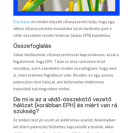
Frici bácsi
és minden képzett villanyszerelő tudja, hogy egy
otthon villanyszerelési munkálatai során kardinális pont a
védő-összekötő vezető rendszer (alaias EPH) kialakítása.
Összefoglalás
Sokan találkoztunk, villanyszereléssel kapcsolatosan, azzal a
fogalommal, hogy EPH. Talán ez első ránézésre kicsit
misztikus, ezért szeretném röviden összefoglalni, hogy mire
jó, miért érdemes foglalkozni vele. Röviden: ez egy azonos
potenciálón lévő hálózat, ami kellemetlen elektromos
hatásoktól tud megvédeni minket.
De mi is az a védő-összekötő vezető
hálózat (korábban EPH) és miért van rá
szükség?
Az emberi test jól vezeti az elektromos áramot. Amennyiben
két eltérő potenciálú felülethez kapcsolódik a testünk, akkor