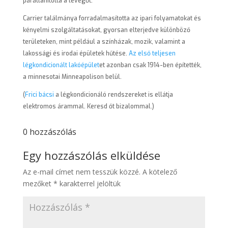
párátlanította a levegőt.
Carrier találmánya forradalmasította az ipari folyamatokat és
kényelmi szolgáltatásokat, gyorsan elterjedve különböző
területeken, mint például a színházak, mozik, valamint a
lakossági és irodai épületek hűtése.
Az első teljesen
légkondicionált lakóépület
et azonban csak 1914-ben építették,
a minnesotai Minneapolison belül.
(
Frici bácsi
a légkondicionáló rendszereket is ellátja
elektromos árammal. Keresd őt bizalommal.)
0 hozzászólás
Egy hozzászólás elküldése
Az e-mail címet nem tesszük közzé.
A kötelező
mezőket
*
karakterrel jelöltük