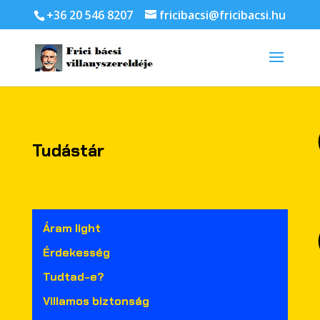
+36 20 546 8207
fricibacsi@fricibacsi.hu
Tudástár
Áram light
Érdekesség
Tudtad-e?
Villamos biztonság