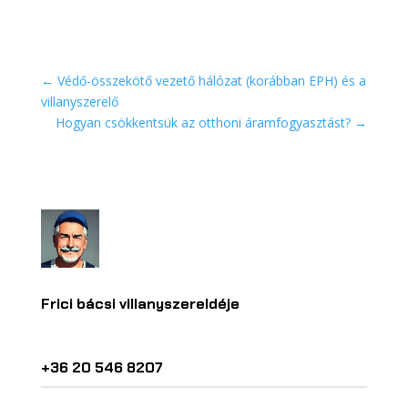
←
Védő-összekötő vezető hálózat (korábban EPH) és a
villanyszerelő
Hogyan csökkentsük az otthoni áramfogyasztást?
→
Frici bácsi villanyszereldéje
+36 20 546 8207