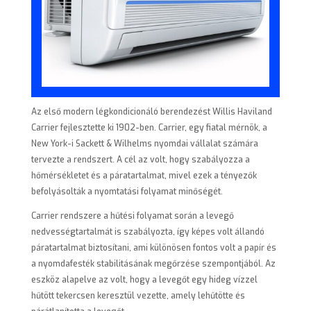
Az első modern légkondicionáló berendezést Willis Haviland
Carrier fejlesztette ki 1902-ben. Carrier, egy fiatal mérnök, a
New York-i Sackett & Wilhelms nyomdai vállalat számára
tervezte a rendszert. A cél az volt, hogy szabályozza a
hőmérsékletet és a páratartalmat, mivel ezek a tényezők
befolyásolták a nyomtatási folyamat minőségét.
Carrier rendszere a hűtési folyamat során a levegő
nedvességtartalmát is szabályozta, így képes volt állandó
páratartalmat biztosítani, ami különösen fontos volt a papír és
a nyomdafesték stabilitásának megőrzése szempontjából. Az
eszköz alapelve az volt, hogy a levegőt egy hideg vízzel
hűtött tekercsen keresztül vezette, amely lehűtötte és