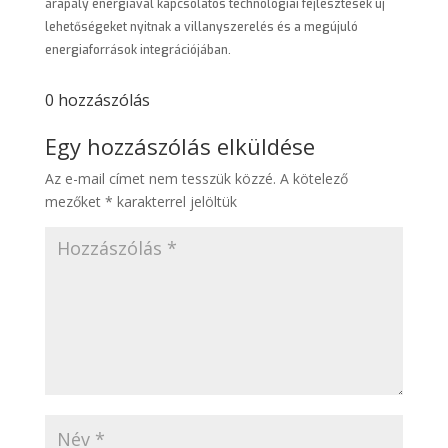
árapály energiával kapcsolatos technológiai fejlesztések új
lehetőségeket nyitnak a villanyszerelés és a megújuló
energiaforrások integrációjában.
0 hozzászólás
Egy hozzászólás elküldése
Az e-mail címet nem tesszük közzé.
A kötelező
mezőket
*
karakterrel jelöltük