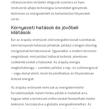
villanyszerelés területén dolgozók számára az ilyen
rendszerek újfajta technológiai ismereteket igényelnek,
különösen az energiaátviteli és karbantartási folyamatok
során.
Környezeti hatások és jövőbeli
kilátások
Bár az árapály-erőművek zöld energiaforrásnak számítanak,
némi környezeti hatással járhatnak, például a tengeri élővilág
mozgásának korlátozásával. Ugyanakkor a modern tervezési
megoldások, mint például halbarát turbinák, jelentősen
csökkentik ezeket a hatásokat. Az árapály energia
megbízhatósága – szemben például a nap- és szélenergiával
– nagy előnyt jelent, mivel kiszámíthatóan és folyamatosan
biztosít energiát.
Az árapály-erőművek nemcsak az energiatermelést
forradalmasítják, hanem fontos példát is mutatnak arra,
hogyan lehet a természeti erőforrásokat fenntartható módon
kiaknázni, hozzájárulva a globális energiaátmenethez. Az