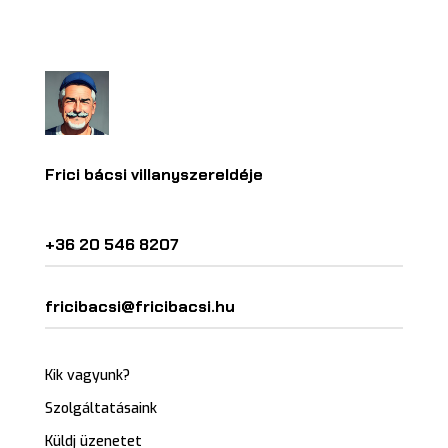
Frici bácsi villanyszereldéje
+36 20 546 8207
fricibacsi@fricibacsi.hu
Kik vagyunk?
Szolgáltatásaink
Küldj üzenetet