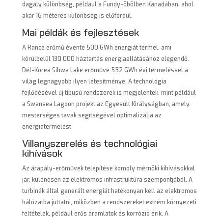
dagály különbség, például a Fundy-öbölben Kanadában, ahol
akár 16 méteres különbség is előfordul.
Mai példák és fejlesztések
A Rance erőmű évente 500 GWh energiát termel, ami
körülbelül 130 000 háztartás energiaellátásához elegendő.
Dél-Korea Sihwa Lake erőműve 552 GWh évi termeléssel a
világ legnagyobb ilyen létesítménye. A technológia
fejlődésével új típusú rendszerek is megjelentek, mint például
a Swansea Lagoon projekt az Egyesült Királyságban, amely
mesterséges tavak segítségével optimalizálja az
energiatermelést.
Villanyszerelés és technológiai
kihívások
Az árapály-erőművek telepítése komoly mérnöki kihívásokkal
jár, különösen az elektromos infrastruktúra szempontjából. A
turbinák által generált energiát hatékonyan kell az elektromos
hálózatba juttatni, miközben a rendszereket extrém környezeti
feltételek, például erős áramlatok és korrózió érik. A