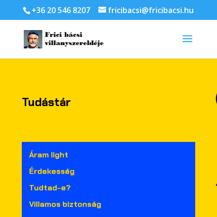
+36 20 546 8207
fricibacsi@fricibacsi.hu
Tudástár
Áram light
Érdekesség
Tudtad-e?
Villamos biztonság