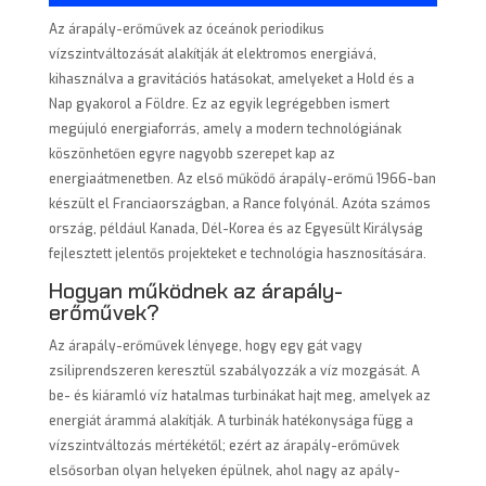
Az árapály-erőművek az óceánok periodikus
vízszintváltozását alakítják át elektromos energiává,
kihasználva a gravitációs hatásokat, amelyeket a Hold és a
Nap gyakorol a Földre. Ez az egyik legrégebben ismert
megújuló energiaforrás, amely a modern technológiának
köszönhetően egyre nagyobb szerepet kap az
energiaátmenetben. Az első működő árapály-erőmű 1966-ban
készült el Franciaországban, a Rance folyónál. Azóta számos
ország, például Kanada, Dél-Korea és az Egyesült Királyság
fejlesztett jelentős projekteket e technológia hasznosítására.
Hogyan működnek az árapály-
erőművek?
Az árapály-erőművek lényege, hogy egy gát vagy
zsiliprendszeren keresztül szabályozzák a víz mozgását. A
be- és kiáramló víz hatalmas turbinákat hajt meg, amelyek az
energiát árammá alakítják. A turbinák hatékonysága függ a
vízszintváltozás mértékétől; ezért az árapály-erőművek
elsősorban olyan helyeken épülnek, ahol nagy az apály-