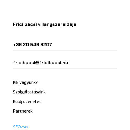
Frici bácsi villanyszereldéje
+36 20 546 8207
fricibacsi@fricibacsi.hu
Kik vagyunk?
Szolgáltatásaink
Küldj üzenetet
Partnerek
SEOzseni