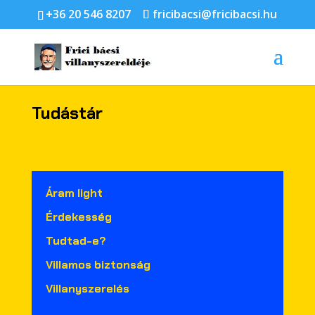
+36 20 546 8207
fricibacsi@fricibacsi.hu
Tudástár
Áram light
Érdekesség
Tudtad-e?
Villamos biztonság
Villanyszerelés