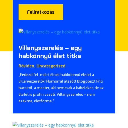
Feliratkozás
Villanyszerelés – egy
habkönnyű élet titka
Röviden
,
Uncategorized
„Fedezd fel, miért élnek habkönnyű életet a
villanyszerelők! Humorral átszőtt blogposzt Frici
bácsiról, a mester, aki nemcsak a kábeleket, de az
életet is profin vezeti. Villanyszerelés – nem
szakma, életforma.”