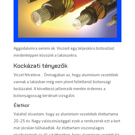
Aggodalomra semmi ok. Viszont egy teljeskörű biztosítást
mindenképpen kössünk a lakásunkra.
Kockázati tényezők
Viccet félretéve… Önmagában az, hogy alumínium vezetékek
vannak a lakásban még nem jelent feltétlenül biztonsági
kockázatot. A következő jellemzők mentén érdemes a
biztonságosság kérdését vizsgálni.
Életkor
Valahol olvastam, hogy az alumínium vezetékek élettartama
20-25 év. Nagy valószínűséggel ezek a rendszerek ezt a kort
már jócskán túlhaladták. Az élettartam viszonylagos