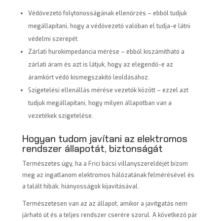
Védővezető folytonosságának ellenőrzés – ebből tudjuk
megállapítani, hogy a védővezető valóban el tudja-e látni
védelmi szerepét.
Zárlati hurokimpedancia mérése – ebből kiszámítható a
zárlati áram és azt is látjuk, hogy az elegendő-e az
áramkört védő kismegszakító leoldásához.
Szigetelési ellenállás mérése vezetők között – ezzel azt
tudjuk megállapítani, hogy milyen állapotban van a
vezetékek szigetelése.
Hogyan tudom javítani az elektromos
rendszer állapotát, biztonságát
Természetes úgy, ha a Frici bácsi villanyszereldéjét bízom
meg az ingatlanom elektromos hálózatának felmérésével és
a talált hibák, hiányosságok kijavításával.
Természetesen van az az állapot, amikor a javítgatás nem
járható út és a teljes rendszer cserére szorul. A következő pár