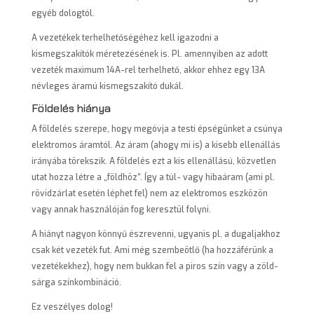
egyéb dologtól.
A vezetékek terhelhetőségéhez kell igazodni a
kismegszakítók méretezésének is. Pl. amennyiben az adott
vezeték maximum 14A-rel terhelhető, akkor ehhez egy 13A
névleges áramú kismegszakító dukál.
Földelés hiánya
A földelés szerepe, hogy megóvja a testi épségünket a csúnya
elektromos áramtól. Az áram (ahogy mi is) a kisebb ellenállás
irányába törekszik. A földelés ezt a kis ellenállású, közvetlen
utat hozza létre a „földhöz”. Így a túl- vagy hibaáram (ami pl.
rövidzárlat esetén léphet fel) nem az elektromos eszközön
vagy annak használóján fog keresztül folyni.
A hiányt nagyon könnyű észrevenni, ugyanis pl. a dugaljakhoz
csak két vezeték fut. Ami még szembeötlő (ha hozzáférünk a
vezetékekhez), hogy nem bukkan fel a piros szín vagy a zöld-
sárga színkombináció.
Ez veszélyes dolog!