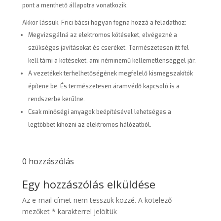
pont a menthető állapotra vonatkozik.
Akkor lássuk, Frici bácsi hogyan fogna hozzá a feladathoz:
Megvizsgálná az elektromos kötéseket, elvégezné a
szükséges javításokat és cseréket. Természetesen itt fel
kell tárni a kötéseket, ami néminemű kellemetlenséggel jár.
A vezetékek terhelhetőségének megfelelő kismegszakítók
építene be. És természetesen áramvédő kapcsoló is a
rendszerbe kerülne.
Csak minőségi anyagok beépítésével lehetséges a
legtöbbet kihozni az elektromos hálózatból.
0 hozzászólás
Egy hozzászólás elküldése
Az e-mail címet nem tesszük közzé.
A kötelező
mezőket
*
karakterrel jelöltük