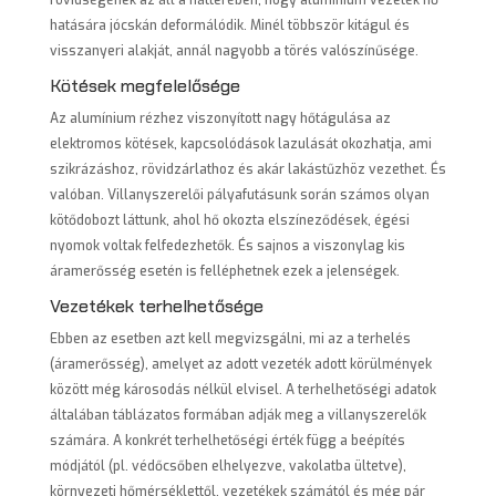
rövidségének az áll a hátterében, hogy alumínium vezeték hő
hatására jócskán deformálódik. Minél többször kitágul és
visszanyeri alakját, annál nagyobb a törés valószínűsége.
Kötések megfelelősége
Az alumínium rézhez viszonyított nagy hőtágulása az
elektromos kötések, kapcsolódások lazulását okozhatja, ami
szikrázáshoz, rövidzárlathoz és akár lakástűzhöz vezethet. És
valóban. Villanyszerelői pályafutásunk során számos olyan
kötődobozt láttunk, ahol hő okozta elszíneződések, égési
nyomok voltak felfedezhetők. És sajnos a viszonylag kis
áramerősség esetén is felléphetnek ezek a jelenségek.
Vezetékek terhelhetősége
Ebben az esetben azt kell megvizsgálni, mi az a terhelés
(áramerősség), amelyet az adott vezeték adott körülmények
között még károsodás nélkül elvisel. A terhelhetőségi adatok
általában táblázatos formában adják meg a villanyszerelők
számára. A konkrét terhelhetőségi érték függ a beépítés
módjától (pl. védőcsőben elhelyezve, vakolatba ültetve),
környezeti hőmérséklettől, vezetékek számától és még pár