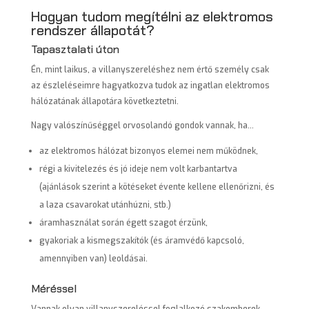
Hogyan tudom megítélni az elektromos
rendszer állapotát?
Tapasztalati úton
Én, mint laikus, a villanyszereléshez nem értő személy csak
az észleléseimre hagyatkozva tudok az ingatlan elektromos
hálózatának állapotára következtetni.
Nagy valószínűséggel orvosolandó gondok vannak, ha…
az elektromos hálózat bizonyos elemei nem működnek,
régi a kivitelezés és jó ideje nem volt karbantartva
(ajánlások szerint a kötéseket évente kellene ellenőrizni, és
a laza csavarokat utánhúzni, stb.)
áramhasználat során égett szagot érzünk,
gyakoriak a kismegszakítók (és áramvédő kapcsoló,
amennyiben van) leoldásai.
Méréssel