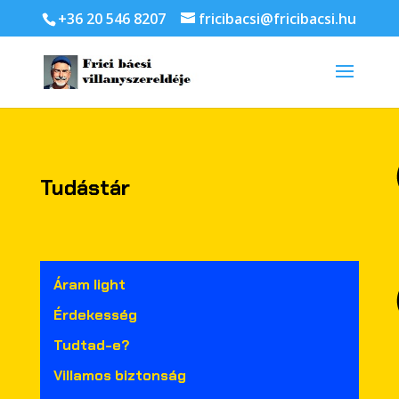
+36 20 546 8207
fricibacsi@fricibacsi.hu
Tudástár
Áram light
Érdekesség
Tudtad-e?
Villamos biztonság