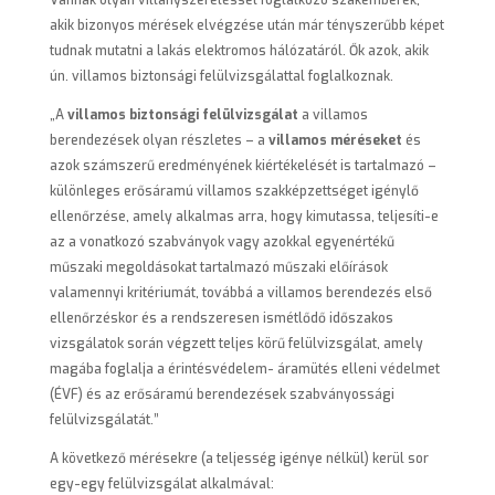
Vannak olyan villanyszereléssel foglalkozó szakemberek,
akik bizonyos mérések elvégzése után már tényszerűbb képet
tudnak mutatni a lakás elektromos hálózatáról. Ők azok, akik
ún. villamos biztonsági felülvizsgálattal foglalkoznak.
„A
villamos biztonsági felülvizsgálat
a villamos
berendezések olyan részletes – a
villamos méréseket
és
azok számszerű eredményének kiértékelését is tartalmazó –
különleges erősáramú villamos szakképzettséget igénylő
ellenőrzése, amely alkalmas arra, hogy kimutassa, teljesíti-e
az a vonatkozó szabványok vagy azokkal egyenértékű
műszaki megoldásokat tartalmazó műszaki előírások
valamennyi kritériumát, továbbá a villamos berendezés első
ellenőrzéskor és a rendszeresen ismétlődő időszakos
vizsgálatok során végzett teljes körű felülvizsgálat, amely
magába foglalja a érintésvédelem- áramütés elleni védelmet
(ÉVF) és az erősáramú berendezések szabványossági
felülvizsgálatát.”
A következő mérésekre (a teljesség igénye nélkül) kerül sor
egy-egy felülvizsgálat alkalmával: