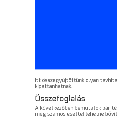
Itt összegyűjtöttünk olyan tévhi
kipattanhatnak.
Összefoglalás
A következőben bemutatok pár tévh
még számos esettel lehetne bővíte