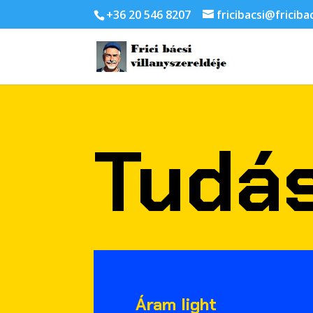
+36 20 546 8207
fricibacsi@friciba
Tudá
Áram light