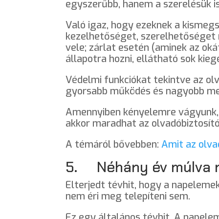
egyszerűbb, hanem a szerelésük is
Való igaz, hogy ezeknek a kismeg
kezelhetőséget, szerelhetőséget 
vele; zárlat esetén (aminek az oká
állapotra hozni, ellátható sok kie
Védelmi funkciókat tekintve az o
gyorsabb működés és nagyobb meg
Amennyiben kényelemre vágyunk, a
akkor maradhat az olvadóbiztosító
A témáról bővebben:
Amit az olva
5. Néhány év múlva 
Elterjedt tévhit, hogy a napelemek
nem éri meg telepíteni sem.
Ez egy általános tévhit. A napele