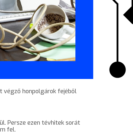
et végző honpolgárok fejéből
l. Persze ezen tévhitek sorát
m fel.