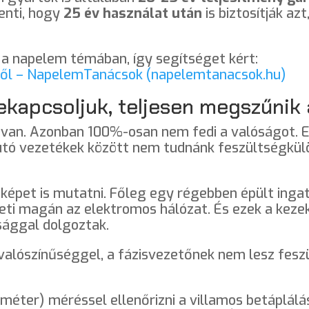
enti, hogy
25 év használat után
is biztosítják az
 a napelem témában, így segítséget kért:
ről – NapelemTanácsok (napelemtanacsok.hu)
ekapcsoljuk, teljesen megszűnik
 van. Azonban 100%-osan nem fedi a valóságot. E
 futó vezetékek között nem tudnánk feszültségkü
 képet is mutatni. Főleg egy régebben épült inga
eti magán az elektromos hálózat. És ezek a keze
sággal dolgoztak.
valószínűséggel, a fázisvezetőnek nem lesz feszü
iméter) méréssel ellenőrizni a villamos betáplál