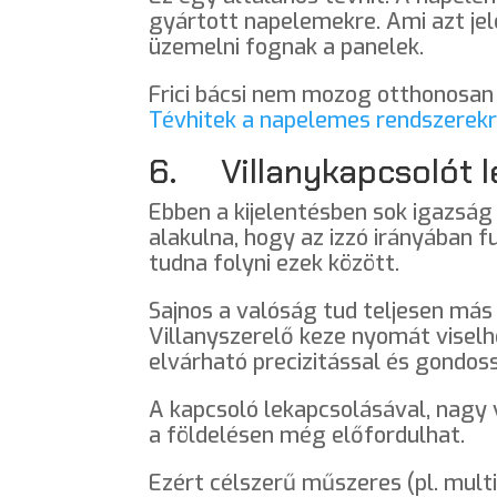
gyártott napelemekre. Ami azt jel
üzemelni fognak a panelek.
Frici bácsi nem mozog otthonosan
Tévhitek a napelemes rendszerek
6. Villanykapcsolót l
Ebben a kijelentésben sok igazság
alakulna, hogy az izzó irányában
tudna folyni ezek között.
Sajnos a valóság tud teljesen más
Villanyszerelő keze nyomát viselh
elvárható precizitással és gondos
A kapcsoló lekapcsolásával, nagy 
a földelésen még előfordulhat.
Ezért célszerű műszeres (pl. mult