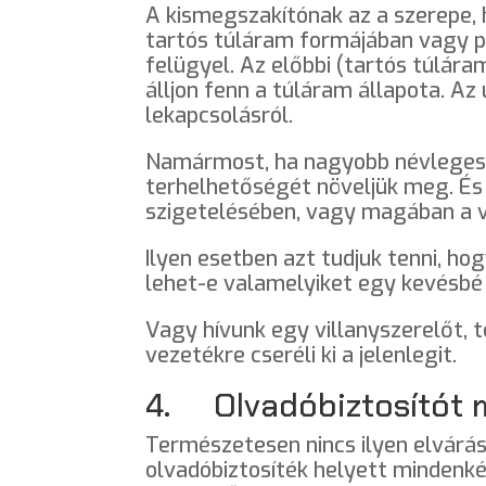
A kismegszakítónak az a szerepe, 
tartós túláram formájában vagy p
felügyel. Az előbbi (tartós túlára
álljon fenn a túláram állapota. A
lekapcsolásról.
Namármost, ha nagyobb névleges á
terhelhetőségét növeljük meg. És 
szigetelésében, vagy magában a 
Ilyen esetben azt tudjuk tenni, 
lehet-e valamelyiket egy kevésbé 
Vagy hívunk egy villanyszerelőt,
vezetékre cseréli ki a jelenlegit.
4. Olvadóbiztosítót m
Természetesen nincs ilyen elvárás
olvadóbiztosíték helyett mindenk