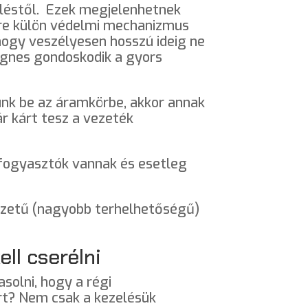
eléstől. Ezek megjelenhetnek
kre külön védelmi mechanizmus
 hogy veszélyesen hosszú ideig ne
mágnes gondoskodik a gyors
nk be az áramkörbe, akkor annak
r kárt tesz a vezeték
 fogyasztók vannak és esetleg
szetű (nagyobb terhelhetőségű)
ll cserélni
solni, hogy a régi
rt? Nem csak a kezelésük