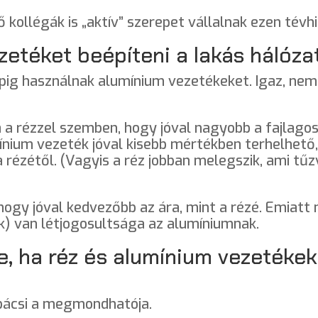
ő kollégák is „aktív” szerepet vállalnak ezen tévh
etéket beépíteni a lakás hálóza
apig használnak alumínium vezetékeket. Igaz, ne
a rézzel szemben, hogy jóval nagyobb a fajlagos 
ium vezeték jóval kisebb mértékben terhelhető, 
a rézétől. (Vagyis a réz jobban melegszik, ami t
 hogy jóval kedvezőbb az ára, mint a rézé. Emiat
k) van létjogosultsága az alumíniumnak.
e, ha réz és alumínium vezetéke
 bácsi a megmondhatója.