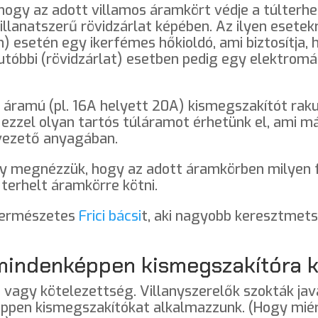
hogy az adott villamos áramkört védje a túlterh
illanatszerű rövidzárlat képében. Az ilyen esete
m) esetén egy ikerfémes hőkioldó, ami biztosítja,
z utóbbi (rövidzárlat) esetben pedig egy elektro
ramú (pl. 16A helyett 20A) kismegszakítót raku
ezzel olyan tartós túláramot érhetünk el, ami má
vezető anyagában.
hogy megnézzük, hogy az adott áramkörben milyen
terhelt áramkörre kötni.
 természetes
Frici bácsi
t, aki nagyobb keresztmet
indenképpen kismegszakítóra ke
 vagy kötelezettség. Villanyszerelők szokták java
éppen kismegszakítókat alkalmazzunk. (Hogy mié