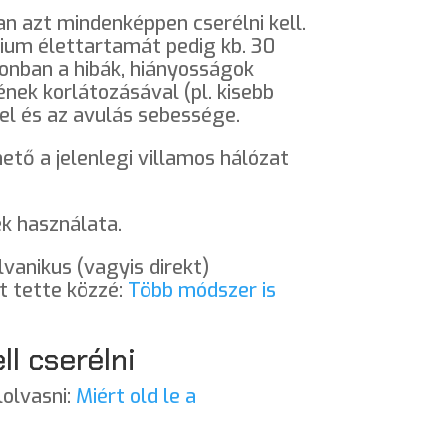
n azt mindenképpen cserélni kell.
nium élettartamát pedig kb. 30
onban a hibák, hiányosságok
nek korlátozásával (pl. kisebb
l és az avulás sebessége.
ető a jelenlegi villamos hálózat
ek használata.
vanikus (vagyis direkt)
t tette közzé:
Több módszer is
l cserélni
lolvasni:
Miért old le a