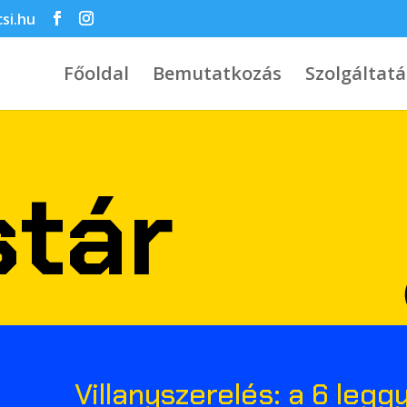
csi.hu
Főoldal
Bemutatkozás
Szolgáltat
stár
Villanyszerelés: a 6 legg