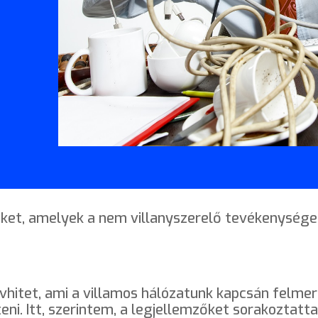
teket, amelyek a nem villanyszerelő tevékenység
itet, ami a villamos hálózatunk kapcsán felmerü
ni. Itt, szerintem, a legjellemzőket sorakoztatta