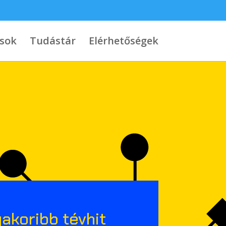
ások
Tudástár
Elérhetőségek
yakoribb tévhit