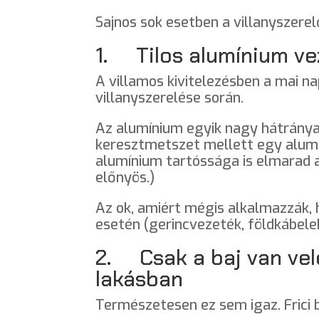
Sajnos sok esetben a villanyszerel
1. Tilos alumínium vez
A villamos kivitelezésben a mai n
villanyszerelése során.
Az alumínium egyik nagy hátránya 
keresztmetszet mellett egy alumín
alumínium tartóssága is elmarad 
előnyös.)
Az ok, amiért mégis alkalmazzák,
esetén (gerincvezeték, földkábele
2. Csak a baj van vel
lakásban
Természetesen ez sem igaz. Frici