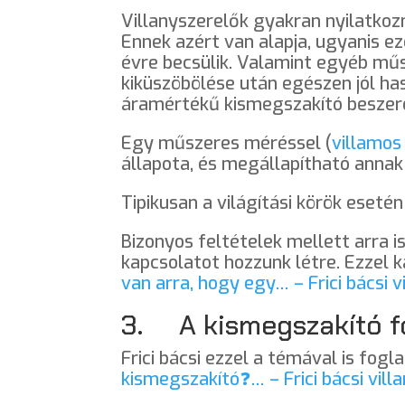
Villanyszerelők gyakran nyilatkoz
Ennek azért van alapja, ugyanis e
évre becsülik. Valamint egyéb mű
kiküszöbölése után egészen jól ha
áramértékű kismegszakító beszere
Egy műszeres méréssel (
villamos
állapota, és megállapítható anna
Tipikusan a világítási körök eseté
Bizonyos feltételek mellett arra i
kapcsolatot hozzunk létre. Ezzel 
van arra, hogy egy… – Frici bácsi v
3. A kismegszakító fo
Frici bácsi ezzel a témával is fog
kismegszakító❓… – Frici bácsi vill