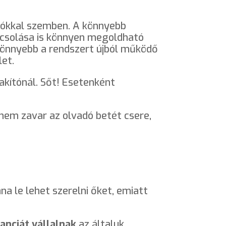
tókkal szemben. A könnyebb
pcsolása is könnyen megoldható
) könnyebb a rendszert újból működő
let.
kítónál. Sőt! Esetenként
em zavar az olvadó betét csere,
na le lehet szerelni őket, emiatt
anciát vállalnak
az általuk