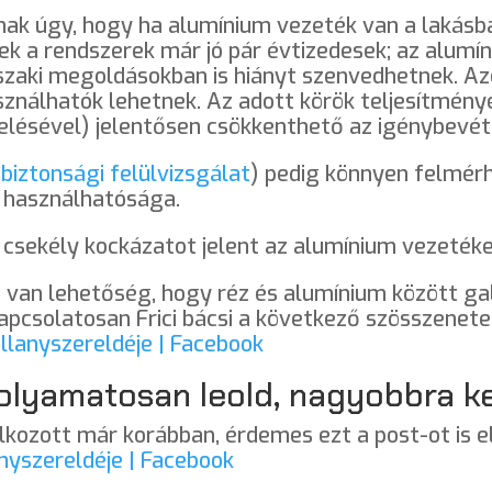
nak úgy, hogy ha alumínium vezeték van a lakásba
zek a rendszerek már jó pár évtizedesek; az alumí
szaki megoldásokban is hiányt szenvedhetnek. Az
sználhatók lehetnek. Az adott körök teljesítményé
lésével) jelentősen csökkenthető az igénybevéte
 biztonsági felülvizsgálat
) pedig könnyen felmérh
k használhatósága.
n csekély kockázatot jelent az alumínium vezeték
s van lehetőség, hogy réz és alumínium között gal
kapcsolatosan Frici bácsi a következő szösszenete
illanyszereldéje | Facebook
lyamatosan leold, nagyobbra kel
lalkozott már korábban, érdemes ezt a post-ot is e
anyszereldéje | Facebook