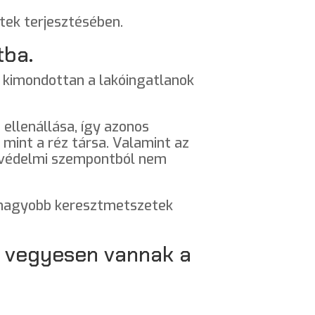
itek terjesztésében.
tba.
m kimondottan a lakóingatlanok
ellenállása, így azonos
mint a réz társa. Valamint az
űzvédelmi szempontból nem
t nagyobb keresztmetszetek
k vegyesen vannak a