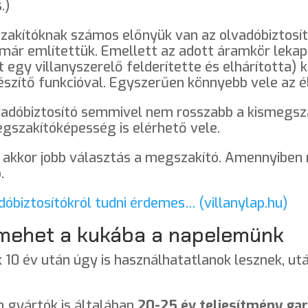
.)
szakítóknak számos előnyük van az olvadóbiztosí
már említettük. Emellett az adott áramkör leka
t egy villanyszerelő felderítette és elhárította
gészítő funkcióval. Egyszerűen könnyebb vele az é
lvadóbiztosító semmivel nem rosszabb a kismegsza
szakítóképesség is elérhető vele.
kkor jobb választás a megszakító. Amennyiben n
.
dóbiztosítókról tudni érdemes… (villanylap.hu)
mehet a kukába a napelemünk
 10 év után úgy is használhatatlanok lesznek, utá
m gyártók is általában
20-25 év teljesítmény gar