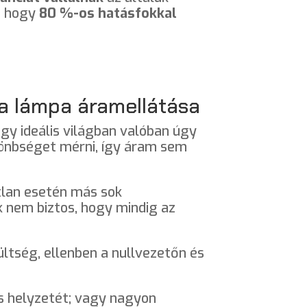
t, hogy
80 %-os hatásfokkal
 a lámpa áramellátása
gy ideális világban valóban úgy
lönbséget mérni, így áram sem
tlan esetén más sok
k nem biztos, hogy mindig az
ltség, ellenben a nullvezetőn és
ás helyzetét; vagy nagyon