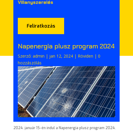
Villanyszerelés
Feliratkozás
Napenergia plusz program 2024
Szerző:
admin
|
jan 12, 2024
|
Röviden
|
0
hozzászólás
2024. január 15-én indul a Napenergia plusz program 2024.