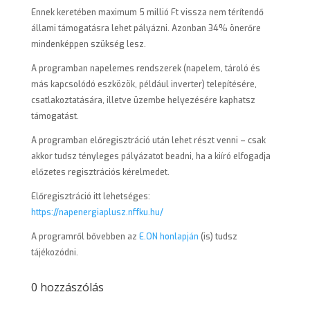
Ennek keretében maximum 5 millió Ft vissza nem térítendő
állami támogatásra lehet pályázni. Azonban 34% önerőre
mindenképpen szükség lesz.
A programban napelemes rendszerek (napelem, tároló és
más kapcsolódó eszközök, például inverter) telepítésére,
csatlakoztatására, illetve üzembe helyezésére kaphatsz
támogatást.
A programban előregisztráció után lehet részt venni – csak
akkor tudsz tényleges pályázatot beadni, ha a kiíró elfogadja
előzetes regisztrációs kérelmedet.
Előregisztráció itt lehetséges:
https://napenergiaplusz.nffku.hu/
A programről bővebben az
E.ON honlapján
(is) tudsz
tájékozódni.
0 hozzászólás