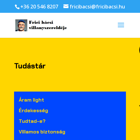
+36 20 546 8207
fricibacsi@fricibacsi.hu
Tudástár
Áram light
Érdekesség
Tudtad-e?
Villamos biztonság