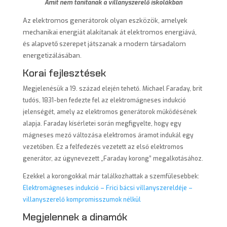
Amit nem tanítanak a villanyszerelő iskolákban
Az elektromos generátorok olyan eszközök, amelyek
mechanikai energiát alakítanak át elektromos energiává,
és alapvető szerepet játszanak a modern társadalom
energetizálásában.
Korai fejlesztések
Megjelenésük a 19. század elején tehető. Michael Faraday, brit
tudós, 1831-ben fedezte fel az elektromágneses indukció
jelenségét, amely az elektromos generátorok működésének
alapja. Faraday kísérletei során megfigyelte, hogy egy
mágneses mező változása elektromos áramot indukál egy
vezetőben. Ez a felfedezés vezetett az első elektromos
generátor, az úgynevezett „Faraday korong” megalkotásához.
Ezekkel a korongokkal már találkozhattak a szemfülesebbek:
Elektromágneses indukció – Frici bácsi villanyszereldéje –
villanyszerelő kompromisszumok nélkül
Megjelennek a dinamók