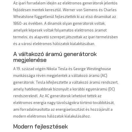
Az ipari forradalom idején az elektromos generátorok jelentős
fejlődésen mentek keresztül. Werner von Siemens és Charles
Wheatstone függetlenül fejlesztették ki az első dinamókat az
1860-as években. A dinamók olyan generátorok voltak,
amelyek képesek voltak folyamatos elektromos áramot
termelni, és alapvető szerepet játszottak az ipari termelésben
és a városi elektromos hálózatok kialakításában.
A váltakozó áramú generátorok
megjelenése
A 19. század végén Nikola Tesla és George Westinghouse
munkássága révén megjelentek a váltakozó áramú (AC)
generátorok. Tesla kifejlesztette a váltakozó áramú rendszert,
amely hatékonyabbnak bizonyult a korábbi egyenáramú (DC)
rendszereknél. Az AC generátorok lehetővé tették az
elektromos energia nagy távolságokra történő továbbítását,
ami forradalmasította az energiaelosztást és hozzájárult a
modern elektromos hálózatok kialakulásához.
Modern fejlesztések