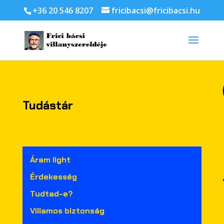
+36 20 546 8207
fricibacsi@fricibacsi.hu
Tudástár
Áram light
Érdekesség
Tudtad-e?
Villamos biztonság