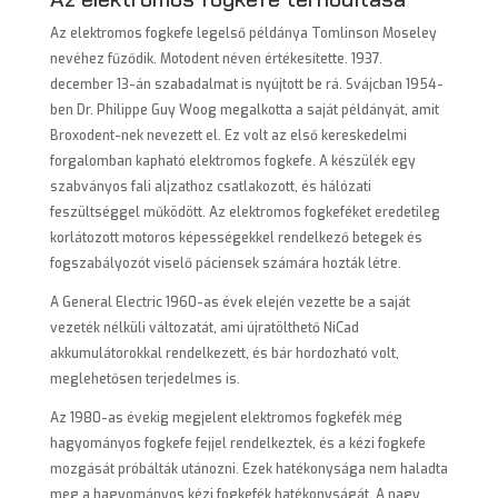
Az elektromos fogkefe legelső példánya Tomlinson Moseley
nevéhez fűződik. Motodent néven értékesítette. 1937.
december 13-án szabadalmat is nyújtott be rá. Svájcban 1954-
ben Dr. Philippe Guy Woog megalkotta a saját példányát, amit
Broxodent-nek nevezett el. Ez volt az első kereskedelmi
forgalomban kapható elektromos fogkefe. A készülék egy
szabványos fali aljzathoz csatlakozott, és hálózati
feszültséggel működött. Az elektromos fogkeféket eredetileg
korlátozott motoros képességekkel rendelkező betegek és
fogszabályozót viselő páciensek számára hozták létre.
A General Electric 1960-as évek elején vezette be a saját
vezeték nélküli változatát, ami újratölthető NiCad
akkumulátorokkal rendelkezett, és bár hordozható volt,
meglehetősen terjedelmes is.
Az 1980-as évekig megjelent elektromos fogkefék még
hagyományos fogkefe fejjel rendelkeztek, és a kézi fogkefe
mozgását próbálták utánozni. Ezek hatékonysága nem haladta
meg a hagyományos kézi fogkefék hatékonyságát. A nagy