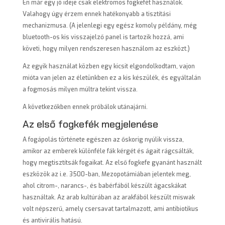
Én már egy jó ideje csak elektromos fogkefét használok.
Valahogy úgy érzem ennek hatékonyabb a tisztítási
mechanizmusa. (A jelenlegi egy egész komoly példány, még
bluetooth-os kis visszajelző panel is tartozik hozzá, ami
követi, hogy milyen rendszeresen használom az eszközt.)
Az egyik használat közben egy kicsit elgondolkodtam, vajon
mióta van jelen az életünkben ez a kis készülék, és egyáltalán
a fogmosás milyen múltra tekint vissza.
A következőkben ennek próbálok utánajárni.
Az első fogkefék megjelenése
A fogápolás története egészen az őskorig nyúlik vissza,
amikor az emberek különféle fák kérgét és ágait rágcsálták,
hogy megtisztítsák fogaikat. Az első fogkefe gyanánt használt
eszközök az i.e. 3500-ban, Mezopotámiában jelentek meg,
ahol citrom-, narancs-, és babérfából készült ágacskákat
használtak. Az arab kultúrában az arakfából készült miswak
volt népszerű, amely csersavat tartalmazott, ami antibiotikus
és antivirális hatású.