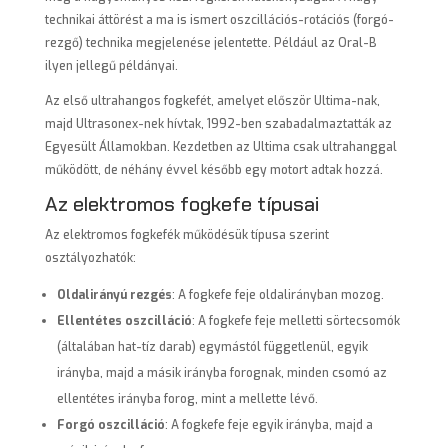
technikai áttörést a ma is ismert oszcillációs-rotációs (forgó-
rezgő) technika megjelenése jelentette. Például az Oral-B
ilyen jellegű példányai.
Az első ultrahangos fogkefét, amelyet először Ultima-nak,
majd Ultrasonex-nek hívtak, 1992-ben szabadalmaztatták az
Egyesült Államokban. Kezdetben az Ultima csak ultrahanggal
működött, de néhány évvel később egy motort adtak hozzá.
Az elektromos fogkefe típusai
Az elektromos fogkefék működésük típusa szerint
osztályozhatók:
Oldalirányú rezgés
: A fogkefe feje oldalirányban mozog.
Ellentétes oszcilláció
: A fogkefe feje melletti sörtecsomók
(általában hat-tíz darab) egymástól függetlenül, egyik
irányba, majd a másik irányba forognak, minden csomó az
ellentétes irányba forog, mint a mellette lévő.
Forgó oszcilláció
: A fogkefe feje egyik irányba, majd a