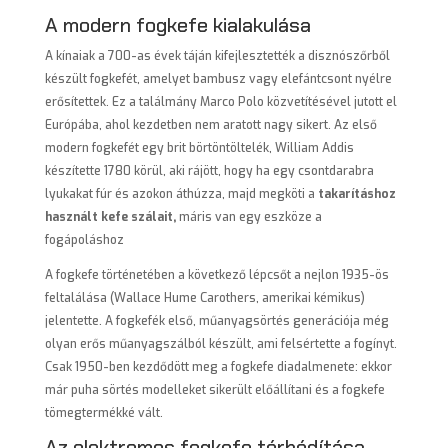
A modern fogkefe kialakulása
A kínaiak a 700-as évek táján kifejlesztették a disznószőrből
készült fogkefét, amelyet bambusz vagy elefántcsont nyélre
erősítettek. Ez a találmány Marco Polo közvetítésével jutott el
Európába, ahol kezdetben nem aratott nagy sikert. Az első
modern fogkefét egy brit börtöntöltelék, William Addis
készítette 1780 körül, aki rájött, hogy ha egy csontdarabra
lyukakat fúr és azokon áthúzza, majd megköti a
takarításhoz
használt kefe szálait,
máris van egy eszköze a
fogápoláshoz
A fogkefe történetében a következő lépcsőt a nejlon 1935-ös
feltalálása (Wallace Hume Carothers, amerikai kémikus)
jelentette. A fogkefék első, műanyagsörtés generációja még
olyan erős műanyagszálból készült, ami felsértette a fogínyt.
Csak 1950-ben kezdődött meg a fogkefe diadalmenete: ekkor
már puha sörtés modelleket sikerült előállítani és a fogkefe
tömegtermékké vált.
Az elektromos fogkefe térhódítása