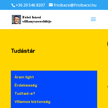
+36 20 546 8207
fricibacsi@fricibacsi.hu
Tudástár
Áram light
Érdekesség
Tudtad-e?
Villamos biztonság