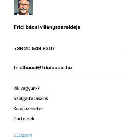
Frici bácsi villanyszereldéje
+36 20 546 8207
fricibacsi@fricibacsi.hu
Kik vagyunk?
Szolgáltatásaink
Küldj üzenetet
Partnerek
SEOzseni