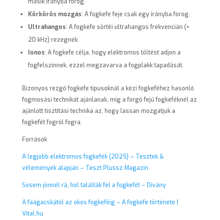
másik irányba forog.
Körkörös mozgás
: A fogkefe feje csak egy irányba forog.
Ultrahangos
: A fogkefe sörtéi ultrahangos frekvencián (>
20 kHz) rezegnek.
Ionos
: A fogkefe célja, hogy elektromos töltést adjon a
fogfelszínnek, ezzel megzavarva a fogplakk tapadását.
Bizonyos rezgő fogkefe típusoknál a kézi fogkeféhez hasonló
fogmosási technikát ajánlanak, míg a forgó fejű fogkeféknél az
ajánlott tisztítási technika az, hogy lassan mozgatjuk a
fogkefét fogról fogra.
Források
A legjobb elektromos fogkefék (2025) – Tesztek &
vélemények alapján – Teszt Plussz Magazin
Sosem jönnél rá, hol találták fel a fogkefét – Dívány
A faágacskától az okos fogkeféig – A fogkefe története |
Vital.hu