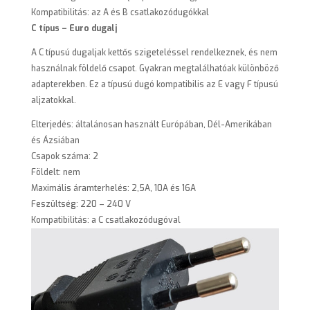
Kompatibilitás: az A és B csatlakozódugókkal
C típus – Euro dugalj
A C típusú dugaljak kettős szigeteléssel rendelkeznek, és nem
használnak földelő csapot. Gyakran megtalálhatóak különböző
adapterekben. Ez a típusú dugó kompatibilis az E vagy F típusú
aljzatokkal.
Elterjedés: általánosan használt Európában, Dél-Amerikában
és Ázsiában
Csapok száma: 2
Földelt: nem
Maximális áramterhelés: 2,5A, 10A és 16A
Feszültség: 220 – 240 V
Kompatibilitás: a C csatlakozódugóval