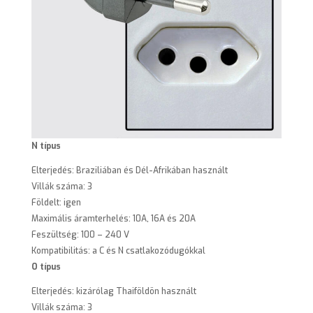
N típus
Elterjedés: Braziliában és Dél-Afrikában használt
Villák száma: 3
Földelt: igen
Maximális áramterhelés: 10A, 16A és 20A
Feszültség: 100 – 240 V
Kompatibilitás: a C és N csatlakozódugókkal
O típus
Elterjedés: kizárólag Thaiföldön használt
Villák száma: 3