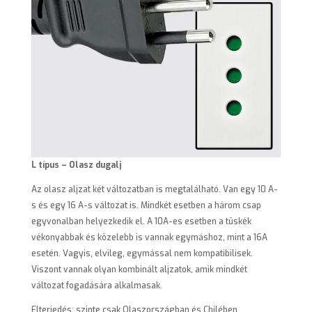
L típus – Olasz dugalj
Az olasz aljzat két változatban is megtalálható. Van egy 10 A-
s és egy 16 A-s változat is. Mindkét esetben a három csap
egyvonalban helyezkedik el. A 10A-es esetben a tüskék
vékonyabbak és közelebb is vannak egymáshoz, mint a 16A
esetén. Vagyis, elvileg, egymással nem kompatibilisek.
Viszont vannak olyan kombinált aljzatok, amik mindkét
változat fogadására alkalmasak.
Elterjedés: szinte csak Olaszországban és Chilében