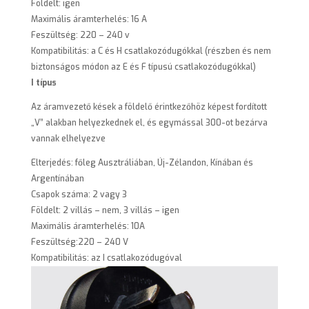
Földelt: igen
Maximális áramterhelés: 16 A
Feszültség: 220 – 240 v
Kompatibilitás: a C és H csatlakozódugókkal (részben és nem
biztonságos módon az E és F típusú csatlakozódugókkal)
I típus
Az áramvezető kések a földelő érintkezőhöz képest fordított
„V” alakban helyezkednek el, és egymással 300-ot bezárva
vannak elhelyezve
Elterjedés: főleg Ausztráliában, Új-Zélandon, Kínában és
Argentínában
Csapok száma: 2 vagy 3
Földelt: 2 villás – nem, 3 villás – igen
Maximális áramterhelés: 10A
Feszültség:220 – 240 V
Kompatibilitás: az I csatlakozódugóval