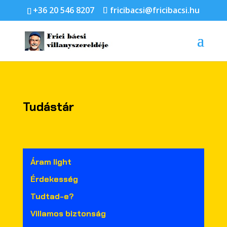
+36 20 546 8207
fricibacsi@fricibacsi.hu
Tudástár
Áram light
Érdekesség
Tudtad-e?
Villamos biztonság