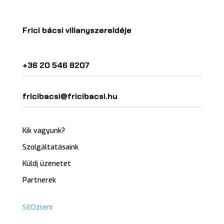
Frici bácsi villanyszereldéje
+36 20 546 8207
fricibacsi@fricibacsi.hu
Kik vagyunk?
Szolgáltatásaink
Küldj üzenetet
Partnerek
SEOzseni