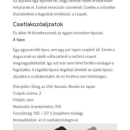
Az aljzatok úgy épülnek fel, hogy bennük rejtett érintkezőket
helyeznek el. Ezeket nevezzük csöveknek. Ezekbe a csövekbe
illeszkednek a dugvillák érintkezői, a csapok.
Csatlakozóaljzatok
És akkor itt következzenek az egyes konnektor típusok.
A típus
Egy egyszerűbb típus, ami egy pár lapos csapból áll. Ennek a
dugasznak az újabb változatánál a nullázó csapot
megnagyobbították, így azt már nem lehet fordítva bedugni a
foglalatba. A régebbi típusú dugókat lehetett az újabb típusú
aljzatba is csatlakoztatni, de ez fordítva nem lehetséges.
Elterjedés: főleg az USA, Kanada, Mexikó és Japán
Csapok száma: 2
Földelt: nem
Maximális áramterhelés: 15A
Feszültség: 100 – 127 V (majdnem mindig)
Kompatibilitás: az A csatlakozódugóval