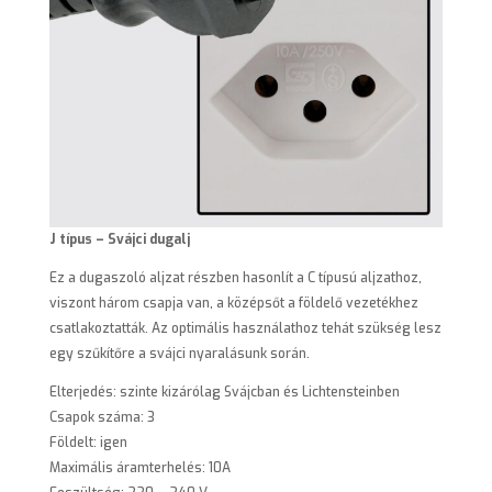
J típus – Svájci dugalj
Ez a dugaszoló aljzat részben hasonlít a C típusú aljzathoz,
viszont három csapja van, a középsőt a földelő vezetékhez
csatlakoztatták. Az optimális használathoz tehát szükség lesz
egy szűkítőre a svájci nyaralásunk során.
Elterjedés: szinte kizárólag Svájcban és Lichtensteinben
Csapok száma: 3
Földelt: igen
Maximális áramterhelés: 10A