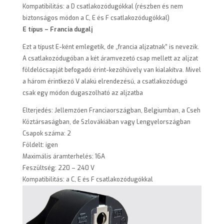
Kompatibilitás: a D csatlakozódugókkal (részben és nem
biztonságos módon a C, E és F csatlakozódugókkal)
E típus – Francia dugalj
Ezt a típust E-ként emlegetik, de „francia aljzatnak” is nevezik.
A csatlakozódugóban a két áramvezető csap mellett az aljzat
földelőcsapját befogadó érint-kezőhüvely van kialakítva. Mivel
a három érintkező V alakú elrendezésű, a csatlakozódugó
csak egy módon dugaszolható az aljzatba
Elterjedés: Jellemzően Franciaországban, Belgiumban, a Cseh
Köztársaságban, de Szlovákiában vagy Lengyelországban
Csapok száma: 2
Földelt: igen
Maximális áramterhelés: 16A
Feszültség: 220 – 240 V
Kompatibilitás: a C, E és F csatlakozódugókkal