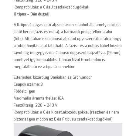
Feszültség: 220 – 240 V
Kompatibilitás: a C ás J csatlakozódugókkal
K típus – Dán dugalj
A K-típusú dugaszoló aljzat három csapból áll, amelyek közül
kettő kerek (fázis és nulla), a harmadik pedig félkör alakú
(föld). Általában ezt a típusú aljzatot úgy szerelik a falra, hogy
a földelőnyílás alul található. A fázis- és a nullás kábel közötti
távolság megegyezik a C típusú dugaszolóaljzatéval (19 mm),
amellyel így kompatibilis. Dánián kívül Grönlandon is
megtalálható ez a típusú konnektor.
Elterjedés: kizárólag Dániában és Grönlandon
Csapok száma: 3
Földelt: igen
Maximális áramterhelés: 16A
Feszültség: 220 – 240 V
Kompatibilitás: a C és K csatlakozódugókkal (részben és nem
biztonságos módon az E és F típusú csatlakozódugókkal)