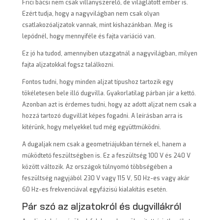
Frici bácsi nem csak villanyszerelő, de világlátott ember is.
Ezért tudja, hogy a nagyvilágban nem csak olyan
csatlakozóaljzatok vannak, mint kishazánkban. Meg is
lepődnél, hogy mennyiféle és fajta variáció van.
Ez jó ha tudod, amennyiben utazgatnál a nagyvilágban, milyen
fajta aljzatokkal fogsz találkozni.
Fontos tudni, hogy minden aljzat típushoz tartozik egy
tökéletesen bele illő dugvilla. Gyakorlatilag párban jár a kettő.
Azonban azt is érdemes tudni, hogy az adott aljzat nem csak a
hozzá tartozó dugvillát képes fogadni. A leírásban arra is
kitérünk, hogy melyekkel tud még együttműködni.
A dugaljak nem csak a geometriájukban térnek el, hanem a
működtető feszültségben is. Ez a feszültség 100 V és 240 V
között változik. Az országok túlnyomó többségében a
feszültség nagyjából 230 V vagy 115 V, 50 Hz-es vagy akár
60 Hz-es frekvenciával egyfázisú kialakítás esetén.
Pár szó az aljzatokról és dugvillákról