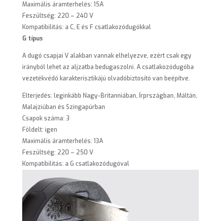
Maximális áramterhelés: 15A
Feszültség: 220 – 240 V
Kompatibilitás: a C, E és F csatlakozódugókkal
G típus
A dugó csapjai V alakban vannak elhelyezve, ezért csak egy
irányból lehet az aljzatba bedugaszolni. A csatlakozódugóba
vezetékvédő karakterisztikájú olvadóbiztosító van beépítve.
Elterjedés: leginkább Nagy-Britanniában, Írprszágban, Máltán,
Malajziűban és Szingapúrban
Csapok száma: 3
Földelt: igen
Maximális áramterhelés: 13A
Feszültség: 220 – 250 V
Kompatibilitás: a G csatlakozódugóval