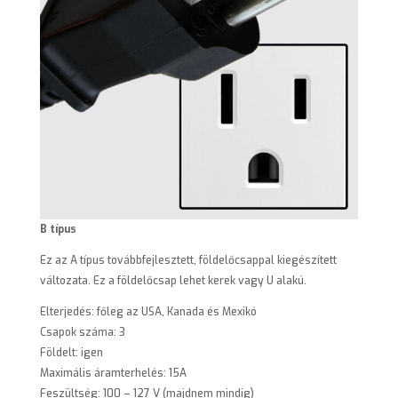
B típus
Ez az A típus továbbfejlesztett, földelőcsappal kiegészített
változata. Ez a földelőcsap lehet kerek vagy U alakú.
Elterjedés: főleg az USA, Kanada és Mexikó
Csapok száma: 3
Földelt: igen
Maximális áramterhelés: 15A
Feszültség: 100 – 127 V (majdnem mindig)