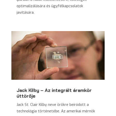
optimalizálására és ügyfélkapcsolatok
javítására.
Jack Kilby – Az integrált áramkör
úttörője
Jack St. Clair Kilby neve örökre beíródott a
technológia történetébe. Az amerikai mérnök