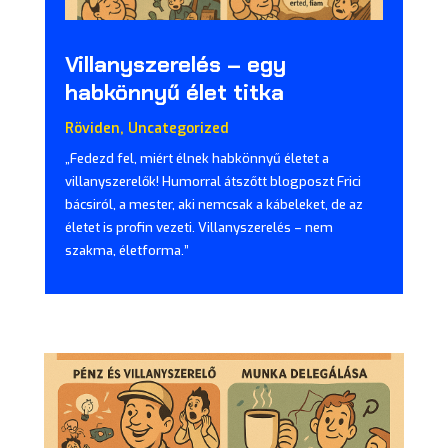
Villanyszerelés – egy
habkönnyű élet titka
Röviden
,
Uncategorized
„Fedezd fel, miért élnek habkönnyű életet a
villanyszerelők! Humorral átszőtt blogposzt Frici
bácsiról, a mester, aki nemcsak a kábeleket, de az
életet is profin vezeti. Villanyszerelés – nem
szakma, életforma.”