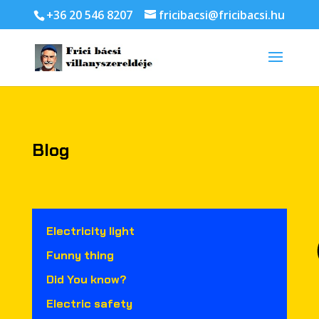
+36 20 546 8207
fricibacsi@fricibacsi.hu
Blog
Electricity light
Funny thing
Did You know?
Electric safety