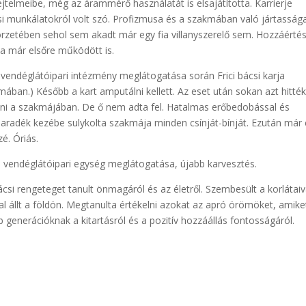
 rejtelmeibe, még az árammérő használatát is elsajátította. Karrierje
elési munkálatokról volt szó. Profizmusa és a szakmában való jártasság
örzetében sehol sem akadt már egy fia villanyszerelő sem. Hozzáérté
a már elsőre működött is.
i vendéglátóipari intézmény meglátogatása során Frici bácsi karja
ában.) Később a kart amputálni kellett. Az eset után sokan azt hitték
zni a szakmájában. De ő nem adta fel. Hatalmas erőbedobással és
maradék kezébe sulykolta szakmája minden csínját-bínját. Ezután már
zé. Óriás.
bb vendéglátóipari egység meglátogatása, újabb karvesztés.
ácsi rengeteget tanult önmagáról és az életről. Szembesült a korlátaiv
al állt a földön. Megtanulta értékelni azokat az apró örömöket, amike
bb generációknak a kitartásról és a pozitív hozzáállás fontosságáról.