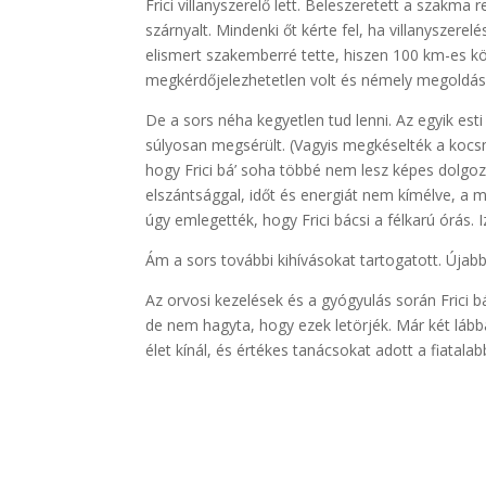
Frici villanyszerelő lett. Beleszeretett a szakma
szárnyalt. Mindenki őt kérte fel, ha villanyszer
elismert szakemberré tette, hiszen 100 km-es k
megkérdőjelezhetetlen volt és némely megoldás
De a sors néha kegyetlen tud lenni. Az egyik est
súlyosan megsérült. (Vagyis megkéselték a kocsm
hogy Frici bá’ soha többé nem lesz képes dolgo
elszántsággal, időt és energiát nem kímélve, a 
úgy emlegették, hogy Frici bácsi a félkarú órás. I
Ám a sors további kihívásokat tartogatott. Úja
Az orvosi kezelések és a gyógyulás során Frici b
de nem hagyta, hogy ezek letörjék. Már két lább
élet kínál, és értékes tanácsokat adott a fiatala