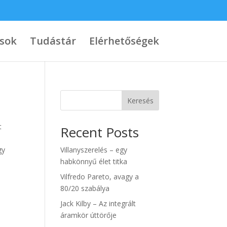
ások
Tudástár
Elérhetőségek
Keresés
t
Recent Posts
gy
Villanyszerelés – egy
habkönnyű élet titka
Vilfredo Pareto, avagy a
80/20 szabálya
Jack Kilby – Az integrált
áramkör úttörője