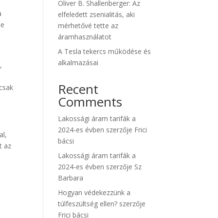
Oliver B. Shallenberger: Az
a
elfeledett zsenialitás, aki
se
mérhetővé tette az
áramhasználatot
A Tesla tekercs működése és
alkalmazásai
,
Recent
 csak
Comments
Lakossági áram tarifák a
2024-es évben
szerzője
Frici
al,
bácsi
t az
Lakossági áram tarifák a
2024-es évben
szerzője
Sz
Barbara
Hogyan védekezzünk a
túlfeszültség ellen?
szerzője
Frici bácsi