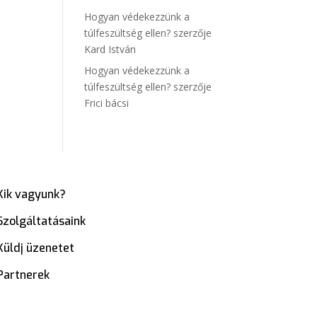
Hogyan védekezzünk a
túlfeszültség ellen?
szerzője
Kard István
Hogyan védekezzünk a
túlfeszültség ellen?
szerzője
Frici bácsi
Kik vagyunk?
Szolgáltatásaink
Küldj üzenetet
Partnerek