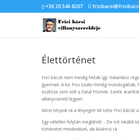
+36 20 546 8207
fricibacsi@fricibacs
Élettörténet
Frici bácsit nem mindig hívták így. Valamikor rég
gyermek. A kis Frici szülei mindig mondogatták,
eszköze sem volt a fiatal Fricinek. Szinte áramta
villanyszerelő legyen.
Most térjünk rá a lényegre! Mi tette Frici bácsit
Egy véletlen folytán meglátott… De ezt inkább 
történetet mindenkivel, aki kíváncsi rá.