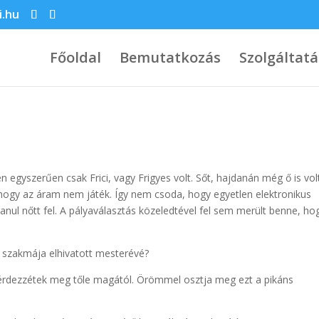
i.hu
Főoldal
Bemutatkozás
Szolgáltat
en egyszerűen csak Frici, vagy Frigyes volt. Sőt, hajdanán még ő is vol
 hogy az áram nem játék. Így nem csoda, hogy egyetlen elektronikus
lanul nőtt fel. A pályaválasztás közeledtével fel sem merült benne, ho
 a szakmája elhivatott mesterévé?
kérdezzétek meg tőle magától. Örömmel osztja meg ezt a pikáns