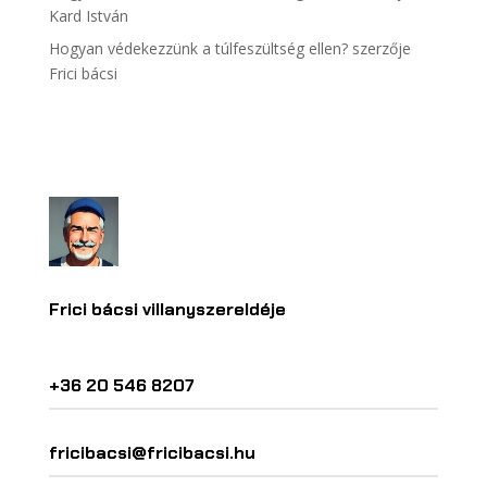
Kard István
Hogyan védekezzünk a túlfeszültség ellen?
szerzője
Frici bácsi
Frici bácsi villanyszereldéje
+36 20 546 8207
fricibacsi@fricibacsi.hu