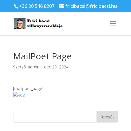
+36 20 546 8207
fricibacsi@fricibacsi.hu
MailPoet Page
Szerző:
admin
|
dec 20, 2024
[mailpoet_page]
Keresés